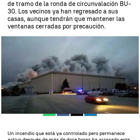
de tramo de la ronda de circunvalación BU-
30. Los vecinos ya han regresado a sus
casas, aunque tendrán que mantener las
ventanas cerradas por precaución.
El incendio en la planta de Campofrío podría tardar varios días en
extinguirse |
EFE
Madrid
EFE
Publicado:
16 de noviembre de 2014, 21:24
Whatsapp
Facebook
X
Linkedin
Un incendio que está ya controlado pero permanece
activo después de más de doce horas ha arrasado este