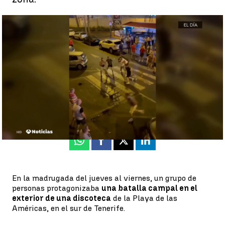
Una batalla campal en la Playa de las Américas (Tenerife) deja
varios heridos |
Una batalla campal en la Playa de las Américas
(Tenerife) deja varios heridos
Zaira González
Publicado:
26 de noviembre de 2022, 17:23
Whatsapp
Facebook
X
Linkedin
En la madrugada del jueves al viernes, un grupo de
personas protagonizaba
una batalla campal en el
exterior de una discoteca
de la Playa de las
Américas, en el sur de Tenerife.