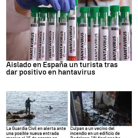
Hantavirus
Aislado en España un turista tras
dar positivo en hantavirus
Ceuta
Cataluña
La Guardia Civil en alerta ante
Culpan a un vecino del
una posible nueva entrada
incendio en un edificio de