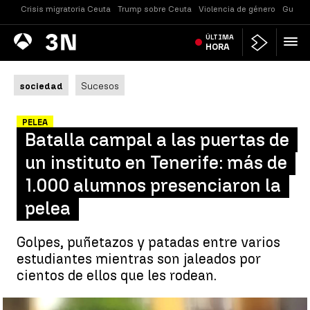
Crisis migratoria Ceuta
Trump sobre Ceuta
Violencia de género
Guerra
Antena
ÚLTIMA
Noticias
3
HORA
sociedad
Sucesos
PELEA
Batalla campal a las puertas de
un instituto en Tenerife: más de
1.000 alumnos presenciaron la
pelea
Golpes, puñetazos y patadas entre varios
estudiantes mientras son jaleados por
cientos de ellos que les rodean.
Pelea a puñetazos y patadas a las puertas de un colegio de