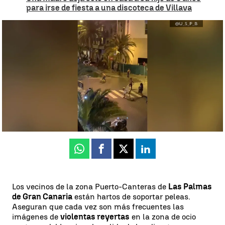
para irse de fiesta a una discoteca de Villava
Pelea entre más de 15 jóvenes en una discoteca en Las Palmas de
Gran Canaria |
Antena 3 Noticias
María Gutiérrez
Publicado:
17 de noviembre de 2024, 19:21
Whatsapp
Facebook
X
Linkedin
Los vecinos de la zona Puerto-Canteras de
Las Palmas
de Gran Canaria
están hartos de soportar peleas.
Aseguran que cada vez son más frecuentes las
imágenes de
violentas reyertas
en la zona de ocio