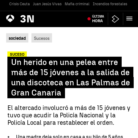
Crisis Ceuta
Juan Jesús Vivas
Mafia criminal
Incendios forestales
Vivi
Antena
ÚLTIMA
Noticias
3
HORA
sociedad
Sucesos
SUCESO
Un herido en una pelea entre
más de 15 jóvenes a la salida de
una discoteca en Las Palmas de
Gran Canaria
El altercado involucró a más de 15 jóvenes y
tuvo que acudir la Policía Nacional y la
Policía Local para restablecer el orden.
Una madre deja solo en casa a su hijo de 5 años