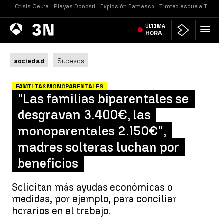
Crisis Ceuta
Playas Donosti
Explosión Damasco
Tiroteo escuela Taila
Antena
ÚLTIMA
Noticias
3
HORA
sociedad
Sucesos
FAMILIAS MONOPARENTALES
"Las familias biparentales se
desgravan 3.400€, las
monoparentales 2.150€",
madres solteras luchan por
beneficios
Solicitan más ayudas económicas o
medidas, por ejemplo, para conciliar
horarios en el trabajo.