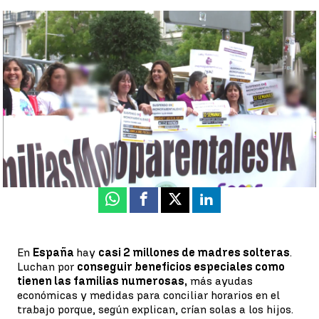
"Las familias biparentales se desgravan 3.400€, las
monoparentales 2.150€. No lo entendemos", la lucha de madres
solteras por conseguir beneficios |
Marino Holgado, Javier
González, Jesús Sánchez, Rafa Monterde
Antena 3 Noticias
Publicado:
30 de septiembre de 2022, 17:30
Whatsapp
Facebook
X
Linkedin
En
España
hay
casi 2 millones de madres solteras
.
Luchan por
conseguir beneficios especiales como
tienen las familias numerosas,
más ayudas
económicas y medidas para conciliar horarios en el
trabajo porque, según explican, crían solas a los hijos.