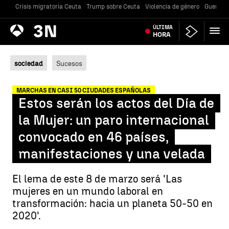
Crisis migratoria Ceuta
Trump sobre Ceuta
Violencia de género
Guerra U
Antena
ÚLTIMA
Noticias
3
HORA
sociedad
Sucesos
MARCHAS EN CASI 50 CIUDADES ESPAÑOLAS
Estos serán los actos del Día de
la Mujer: un paro internacional
convocado en 46 países,
manifestaciones y una velada
El lema de este 8 de marzo será 'Las
mujeres en un mundo laboral en
transformación: hacia un planeta 50-50 en
2020'.