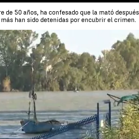
re de 50 años, ha confesado que la mató después 
 más han sido detenidas por encubrir el crimen.
Encuentran el cadáver de una mujer que llevaba desaparecida 
Whatsapp
Facebook
X
Linkedin