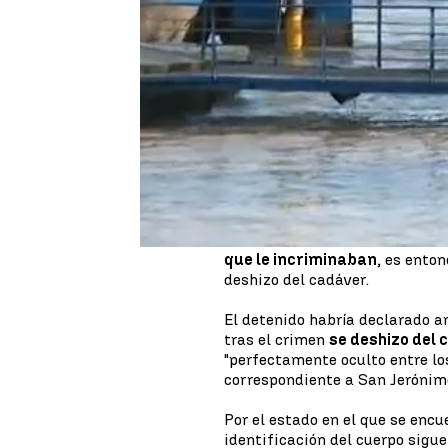
Publicado:
22 de junio de 2022, 07:33
La Policía Nacional encuentra 
en Sevilla. El cuerpo estaba en
expareja,
según ha confesado e
La mujer
llevaba desapareci
Policía Nacional ha detenido a
hallado en el barrio de San Je
por encubrir presuntamente el
Él mismo ha confesado el crim
que le incriminaban
, es enton
deshizo del cadáver.
El detenido habría declarado a
tras el crimen
se deshizo del
"perfectamente oculto entre los
correspondiente a San Jerónim
Por el estado en el que se enc
identificación del cuerpo sigue