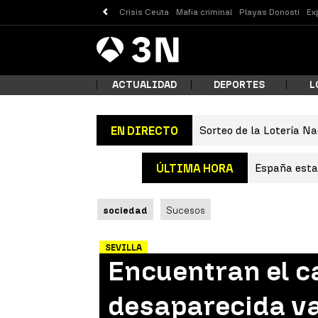
Crisis Ceuta
Mafia criminal
Playas Donosti
Ex
Antena
Noticias
3
ACTUALIDAD
DEPORTES
L
Sorteo de la Lotería Na
EN DIRECTO
¿Qué
España estab
ÚLTIMA HORA
sociedad
Sucesos
SEVILLA
Encuentran el c
Busc
desaparecida var