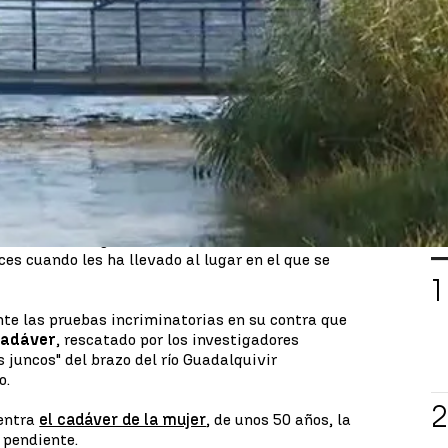
el
cadáver de una mujer en el río Guadalquivir
,
 unos juntos y el
autor de la muerte ha sido su
l hombre de 50 años tras su detención.
da dos meses
y el Grupo de Homicidios de la
 la
expareja de la fallecida
, cuyo cadáver fue
rónimo. También han sido
detenidos dos hombres
 crimen cometido por el hombre de 50 años.
L
en. Los investigadores les mostraron
evidencias
ces cuando les ha llevado al lugar en el que se
nte las pruebas incriminatorias en su contra que
 cadáver
, rescatado por los investigadores
 juncos" del brazo del río Guadalquivir
o.
uentra
el cadáver de la mujer
, de unos 50 años, la
 pendiente.