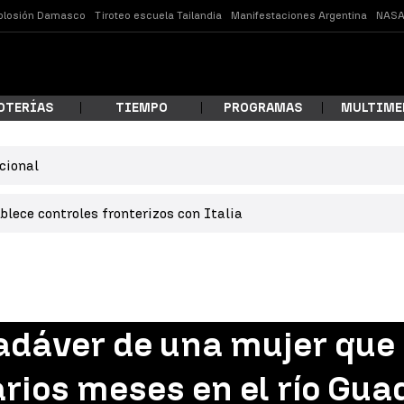
plosión Damasco
Tiroteo escuela Tailandia
Manifestaciones Argentina
NASA
OTERÍAS
TIEMPO
PROGRAMAS
MULTIME
cional
 estás buscando?
lece controles fronterizos con Italia
adáver de una mujer que 
ar
ios meses en el río Guad