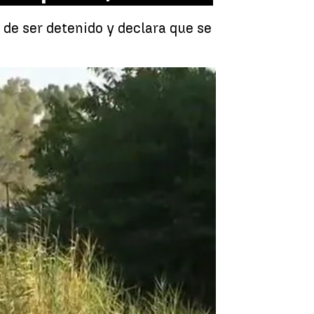
de ser detenido y declara que se
varios meses en el río Guadalquivir, Sevilla |
A3N