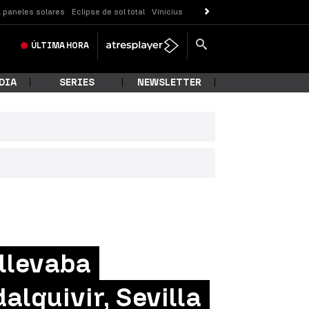
 paneles solares
Eclipse de sol total
Vinicius
ÚLTIMA
HORA
DIA
SERIES
NEWSLETTER
llevaba
alquivir, Sevilla