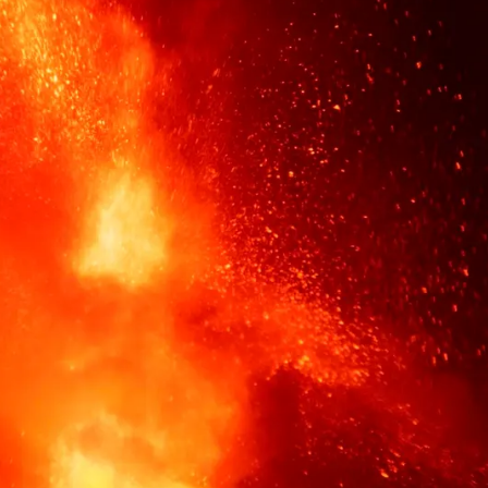
Whatsapp
Facebook
X
Linkedin
traba en erupción el volcán de Cumbre Vieja
en
a catástrofe para toda la isla. Dos años en los que
mbién la realidad de sus vecinos.