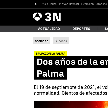
Crisis Ceuta
Playas Donosti
Explosión Damasco
Antena
Noticias
3
ACTUALIDAD
DEPORTES
L
sociedad
Sucesos
¿Qué
ERUPCIÓN LA PALMA
Dos años de la e
Palma
El 19 de septiembre de 2021, el vo
normalidad. Cientos de afectados 
Bus