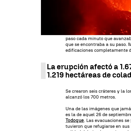
Los movimientos sísmicos,
cer
desde hace varios días. No fue 
cuarto de la tarde cuando come
La tensión era palpable en cada
que el nuevo volcán no paraba 
paso cada minuto que avanzaba
que se encontraba a su paso. 
edificaciones completamente d
La erupción afectó a 1.6
1.219 hectáreas de cola
Se crearon seis cráteres y la l
alcanzó los 700 metros.
Una de las imágenes que jamás
es la de aquel 26 de septiembr
Todoque
. Las evacuaciones se
tuvieron que refugiarse en sus