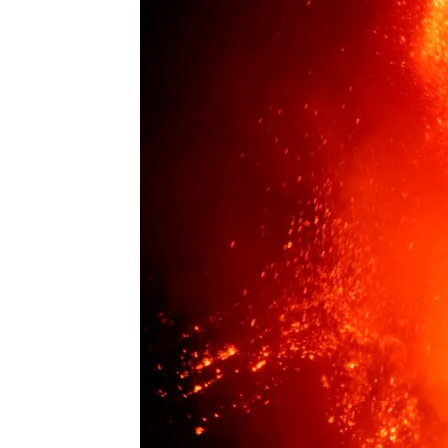
Gonzalo Bohn
Publicado:
19 de septiembre de 2023, 13:59
El 19 de septiembre de 2021
en
La Palma, un día que supuso un
el paisaje ha cambiado pero ta