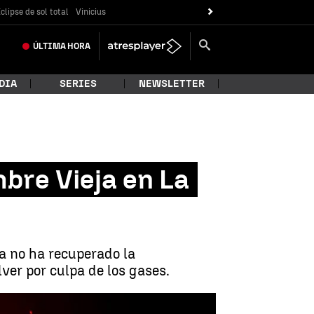
clipse de sol total
Vinicius
ÚLTIMA
HORA
DIA
SERIES
NEWSLETTER
bre Vieja en La
la no ha recuperado la
er por culpa de los gases.
ción del volcán de La Palma, dos años después |
Sinc