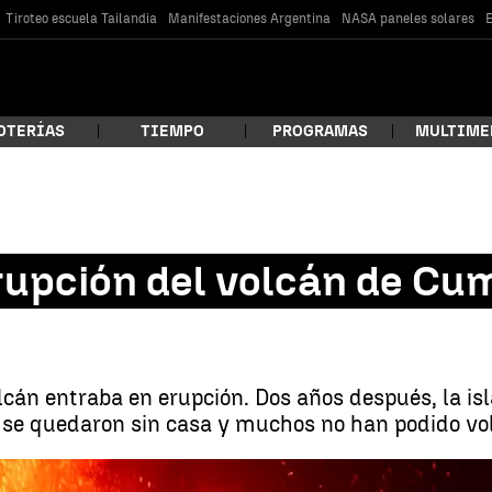
Tiroteo escuela Tailandia
Manifestaciones Argentina
NASA paneles solares
E
OTERÍAS
TIEMPO
PROGRAMAS
MULTIME
 estás buscando?
rupción del volcán de Cum
lcán entraba en erupción. Dos años después, la is
se quedaron sin casa y muchos no han podido volv
car
Las consecuencias de la erup