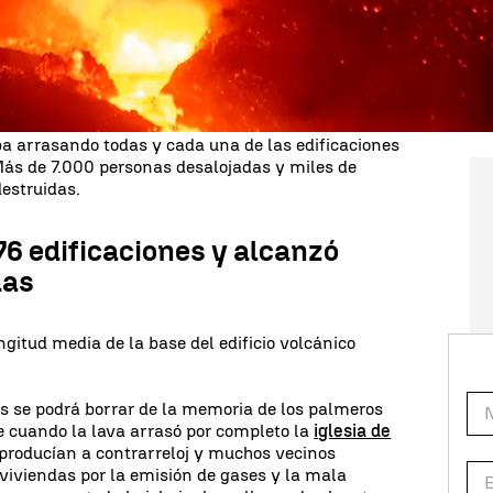
ca de 700
, llevaban produciéndose con intensidad
hasta el domingo 19 de septiembre a las tres y
nzó la erupción.
 rincón de la isla,
toneladas de cenizas
y gases
de emitir durante día y noche. La lava se abría
 arrasando todas y cada una de las edificaciones
Más de 7.000 personas desalojadas y miles de
estruidas.
76 edificaciones y alcanzó
das
ongitud media de la base del edificio volcánico
 se podrá borrar de la memoria de los palmeros
e cuando la lava arrasó por completo la
iglesia de
 producían a contrarreloj y muchos vecinos
 viviendas por la emisión de gases y la mala