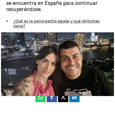
se encuentra en España para continuar
recuperándose.
¿Qué es la pancreatitis aguda y qué síntomas
tiene?
Los detalles del estado de salud de Alex tras ser repatriado desde
Tailandia |
Archivo
Zaira González
Actualizado:
22 de abril de 2024, 08:03
Publicado:
22 de abril de 2024, 07:03
Whatsapp
Facebook
X
Linkedin