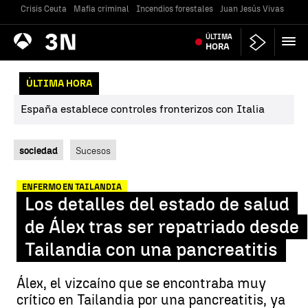
Crisis Ceuta
Mafia criminal
Incendios forestales
Juan Jesús Vivas
Vivi
Antena
ÚLTIMA
Noticias
3
HORA
ÚLTIMA HORA
España establece controles fronterizos con Italia
sociedad
Sucesos
ENFERMO EN TAILANDIA
Los detalles del estado de salud
de Álex tras ser repatriado desde
Tailandia con una pancreatitis
Álex, el vizcaíno que se encontraba muy
crítico en Tailandia por una pancreatitis, ya