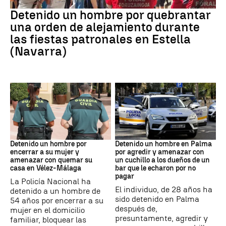
Detenido
Detenido un hombre por quebrantar
una orden de alejamiento durante
las fiestas patronales en Estella
(Navarra)
VIOLENCIA MACHISTA
Detención
Detenido un hombre por
Detenido un hombre en Palma
encerrar a su mujer y
por agredir y amenazar con
amenazar con quemar su
un cuchillo a los dueños de un
casa en Vélez-Málaga
bar que le echaron por no
pagar
La Policía Nacional ha
El individuo, de 28 años ha
detenido a un hombre de
sido detenido en Palma
54 años por encerrar a su
después de,
mujer en el domicilio
presuntamente, agredir y
familiar, bloquear las