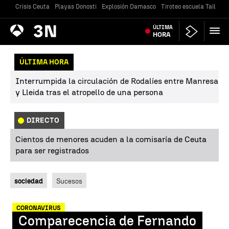
Crisis Ceuta
Playas Donosti
Explosión Damasco
Tiroteo escuela Tailandi
Antena
ÚLTIMA
Noticias
3
HORA
ÚLTIMA HORA
Interrumpida la circulación de Rodalíes entre Manresa
y Lleida tras el atropello de una persona
DIRECTO
Cientos de menores acuden a la comisaría de Ceuta
para ser registrados
sociedad
Sucesos
CORONAVIRUS
Comparecencia de Fernando