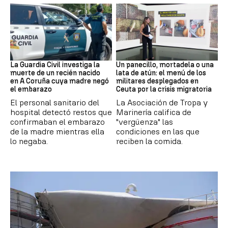
Recién Nacido
Militares
La Guardia Civil investiga la
Un panecillo, mortadela o una
muerte de un recién nacido
lata de atún: el menú de los
en A Coruña cuya madre negó
militares desplegados en
el embarazo
Ceuta por la crisis migratoria
El personal sanitario del
La Asociación de Tropa y
hospital detectó restos que
Marinería califica de
confirmaban el embarazo
"vergüenza" las
de la madre mientras ella
condiciones en las que
lo negaba.
reciben la comida.