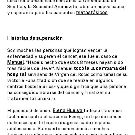
desarrolla desde hace seis años la Universidad de
Sevilla y la Sociedad Aminovita, abre un nuevo cauce
y esperanza para los pacientes
metastásicos
.
Historias de superación
Son muchas las personas que logran vencer la
enfermedad y superan el cáncer, ese fue el caso de
Manuel
: "Habéis hecho que estos 8 meses hayan sido
más fáciles de llevar". Manuel
tocó la la campana del
hospital
sevillano de Virgen del Rocío como señal de su
victoria -una tradición que se realiza en algunos
centros hospitalarios- y que significa que una persona
ha conseguido librarse del cáncer y finalizar su
tratamiento con éxito.
El pasado 3 de enero
Elena Huelva
falleció tras años
luchando contra el sarcoma Ewing, un tipo de cáncer
de huesos que le habían diagnosticado en plena
adolescencia. Su muerte conmocionó a muchos
famosos y anónimos, que se volcaron con la sevillana y