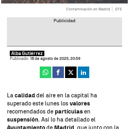
Contaminación en Madrid
EFE
Alba Gutiérrez
Publicado:
18 de agosto de 2025, 20:59
Whatsapp
Facebook
X
Linkedin
La
calidad
del aire en la capital ha
superado este lunes los
valores
recomendados de
partículas
en
suspensión
. Así lo ha detallado el
Ayuntamiento
de
Madrid
, que junto con la