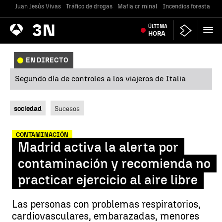
Juan Jesús Vivas
Tráfico de drogas
Mafia criminal
Incendios forestales
Antena
ÚLTIMA
Noticias
3
HORA
EN DIRECTO
Segundo día de controles a los viajeros de Italia
sociedad
Sucesos
CONTAMINACIÓN
Madrid activa la alerta por
contaminación y recomienda no
practicar ejercicio al aire libre
Las personas con problemas respiratorios,
cardiovasculares, embarazadas, menores