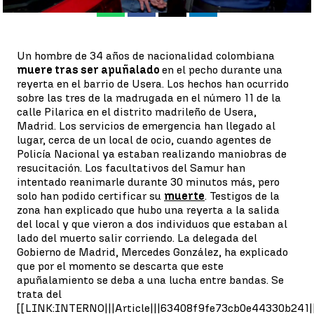
Whatsapp
Facebook
X
Linkedin
Un hombre de 34 años de nacionalidad colombiana
muere tras ser apuñalado
en el pecho durante una
reyerta en el barrio de Usera. Los hechos han ocurrido
sobre las tres de la madrugada en el número 11 de la
calle Pilarica en el distrito madrileño de Usera,
Madrid. Los servicios de emergencia han llegado al
lugar, cerca de un local de ocio, cuando agentes de
Policía Nacional ya estaban realizando maniobras de
resucitación. Los facultativos del Samur han
intentado reanimarle durante 30 minutos más, pero
solo han podido certificar su
muerte
. Testigos de la
zona han explicado que hubo una reyerta a la salida
del local y que vieron a dos individuos que estaban al
lado del muerto salir corriendo. La delegada del
Gobierno de Madrid, Mercedes González, ha explicado
que por el momento se descarta que este
apuñalamiento se deba a una lucha entre bandas. Se
trata del
[[LINK:INTERNO|||Article|||63408f9fe73cb0e44330b241||