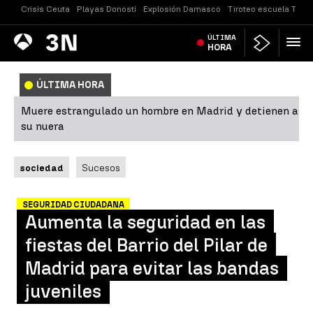
Crisis Ceuta
Playas Donosti
Explosión Damasco
Tiroteo escuela Taila
Antena
ÚLTIMA
Noticias
3
HORA
ÚLTIMA HORA
Muere estrangulado un hombre en Madrid y detienen a
su nuera
sociedad
Sucesos
SEGURIDAD CIUDADANA
Aumenta la seguridad en las
fiestas del Barrio del Pilar de
Madrid para evitar las bandas
juveniles