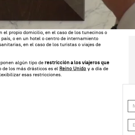
ajero procedente de España, llegue en viaje directo
r
una prueba PCR negativa
realizada con un
ión e informar a las autoridades del lugar en el
el propio domicilio, en el caso de los tunecinos o
l país, o en un hotel o centro de internamiento
nitarias, en el caso de los turistas o viajes de
 ponen algún tipo de
restricción a los viajeros que
 de los más drásticos es el
Reino Unido
y a día de
exibilizar esas restricciones.