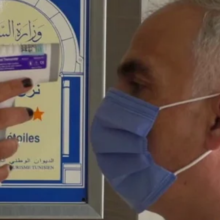
Whatsapp
Facebook
X
Linkedin
ña de la lista de países seguros. Todos los viajeros
ndrán que hacer una cuarentena de 14 días y dar
n los últimos 5 días.
cia de control de enfermedades contagiosas