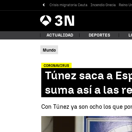
Crisis migratoria Ceuta
Incendio Grecia
Reino Un
Antena
Noticias
3
ACTUALIDAD
DEPORTES
L
Mundo
¿Qué
CORONAVIRUS
Túnez saca a Esp
suma así a las re
Con Túnez ya son ocho los que pone
Bus