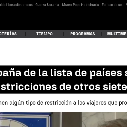
ido liberación presos
Guerra Ucrania
Muere Pepe Habichuela
Eclipse de sol
OTERÍAS
TIEMPO
PROGRAMAS
MULTIME
 estás buscando?
aña de la lista de países
stricciones de otros siet
n algún tipo de restricción a los viajeros que pr
Túnez saca a España de la lista de países seguros y se suma así a las r
car