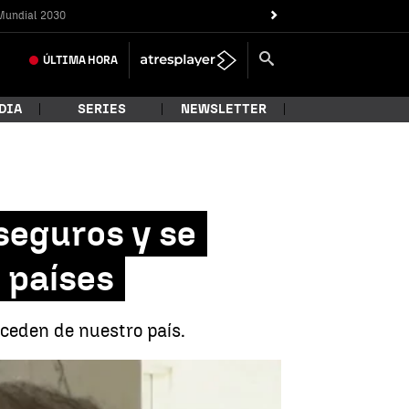
Mundial 2030
ÚLTIMA
HORA
DIA
SERIES
NEWSLETTER
 seguros y se
e países
oceden de nuestro país.
estricciones de otros siete países |
Antena 3 Noticias