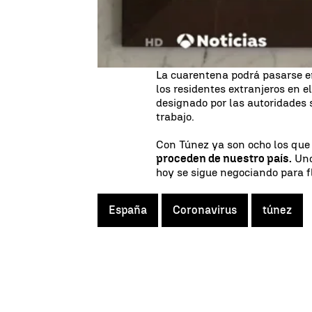
tunecina especifica que todo vi
o con escala, deberá presenta
máximo de 120 horas de antelac
que va a pasar la cuarentena.
La cuarentena podrá pasarse en 
los residentes extranjeros en e
designado por las autoridades sa
trabajo.
Con Túnez ya son ocho los que
proceden de nuestro país.
Uno
hoy se sigue negociando para fl
España
Coronavirus
túnez