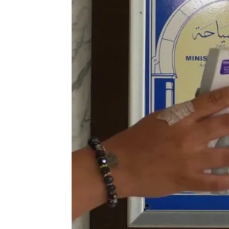
Antena 3 Noticias
Publicado:
30 de julio de 2020, 15:27
Túnez
ha decidido sacar a Espa
que lleguen de nuestro país te
negativo en un test realizado e
La lista difundida por la agen