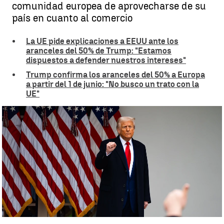
comunidad europea de aprovecharse de su
país en cuanto al comercio
La UE pide explicaciones a EEUU ante los
aranceles del 50% de Trump: "Estamos
dispuestos a defender nuestros intereses"
Trump confirma los aranceles del 50% a Europa
a partir del 1 de junio: "No busco un trato con la
UE"
Trump amenaza a Europa tras imponer aranceles del 50%: "Ya es
hora de que juguemos como yo sé" |
atresplayer.com
Irene Rodríguez
Publicado:
24 de mayo de 2025, 15:21