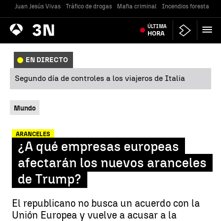
Juan Jesús Vivas
Tráfico de drogas
Mafia criminal
Incendios forestales
Antena
ÚLTIMA
Noticias
3
HORA
EN DIRECTO
Segundo día de controles a los viajeros de Italia
Mundo
ARANCELES
¿A qué empresas europeas
afectarán los nuevos aranceles
de Trump?
El republicano no busca un acuerdo con la
Unión Europea y vuelve a acusar a la