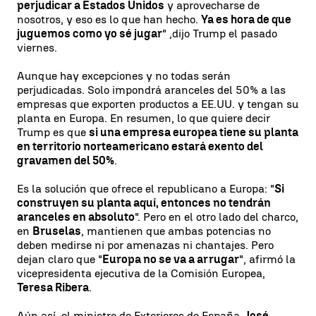
perjudicar a Estados Unidos
y aprovecharse de
nosotros, y eso es lo que han hecho.
Ya es hora de que
juguemos como yo sé jugar
" ,dijo Trump el pasado
viernes.
Aunque hay excepciones y no todas serán
perjudicadas. Solo impondrá aranceles del 50% a las
empresas que exporten productos a EE.UU. y tengan su
planta en Europa. En resumen, lo que quiere decir
Trump es que
si una empresa europea tiene su planta
en territorio norteamericano estará exento del
gravamen del 50%
.
Es la solución que ofrece el republicano a Europa: "
Si
construyen su planta aquí, entonces no tendrán
aranceles en absoluto
". Pero en el otro lado del charco,
en
Bruselas
, mantienen que ambas potencias no
deben medirse ni por amenazas ni chantajes. Pero
dejan claro que "
Europa no se va a arrugar
", afirmó la
vicepresidenta ejecutiva de la Comisión Europea,
Teresa Ribera
.
Aún así, el ministro de Exteriores de España,
José