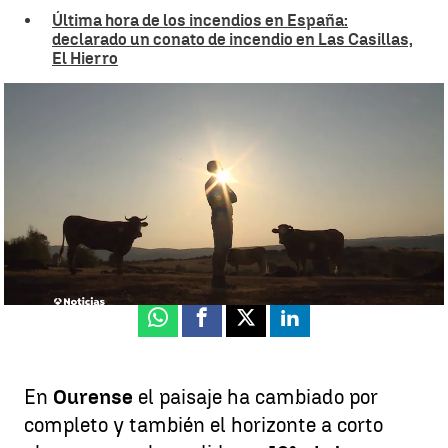
Última hora de los incendios en España:
declarado un conato de incendio en Las Casillas,
El Hierro
Las llamas arrasaron la mitad de la superficie del ayuntamiento de
Chandrexa de Queixa, en Ourense
Irene Delgado |
Carmen Chao
Publicado:
23 de agosto de 2025, 17:54
Whatsapp
Facebook
X
Linkedin
En
Ourense
el paisaje ha cambiado por
completo y también el horizonte a corto