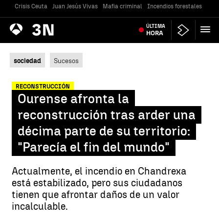
Crisis Ceuta
Juan Jesús Vivas
Mafia criminal
Incendios forestales
Vivi
Antena
ÚLTIMA
Noticias
3
HORA
sociedad
Sucesos
RECONSTRUCCIÓN
Ourense afronta la
reconstrucción tras arder una
décima parte de su territorio:
"Parecía el fin del mundo"
Actualmente, el incendio en Chandrexa
está estabilizado, pero sus ciudadanos
tienen que afrontar daños de un valor
incalculable.