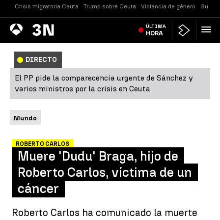
Crisis migratoria Ceuta
Trump sobre Ceuta
Violencia de género
Guerra
Antena
ÚLTIMA
Noticias
3
HORA
DIRECTO
El PP pide la comparecencia urgente de Sánchez y
varios ministros por la crisis en Ceuta
Mundo
ROBERTO CARLOS
Muere 'Dudu' Braga, hijo de
Roberto Carlos, víctima de un
cáncer
Roberto Carlos ha comunicado la muerte