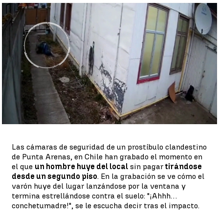
Momento de la caída |
A3N
Antena 3 Noticias
Publicado:
23 de junio de 2022, 08:44
Whatsapp
Facebook
X
Linkedin
Las cámaras de seguridad de un prostíbulo clandestino
de Punta Arenas, en Chile han grabado el momento en
el que
un hombre huye del local
sin pagar
tirándose
desde un segundo piso
. En la grabación se ve cómo el
varón huye del lugar lanzándose por la ventana y
termina estrellándose contra el suelo: "¡Ahhh…
conchetumadre!", se le escucha decir tras el impacto.