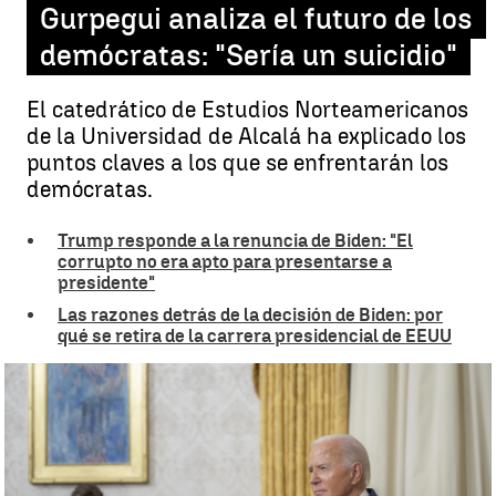
Gurpegui analiza el futuro de los
demócratas: "Sería un suicidio"
El catedrático de Estudios Norteamericanos
de la Universidad de Alcalá ha explicado los
puntos claves a los que se enfrentarán los
demócratas.
Trump responde a la renuncia de Biden: "El
corrupto no era apto para presentarse a
presidente"
Las razones detrás de la decisión de Biden: por
qué se retira de la carrera presidencial de EEUU
Experto en relaciones diplomáticas estadunidenses avisa acerca de
los pasos que tomarán los demócratas |
Europa Press