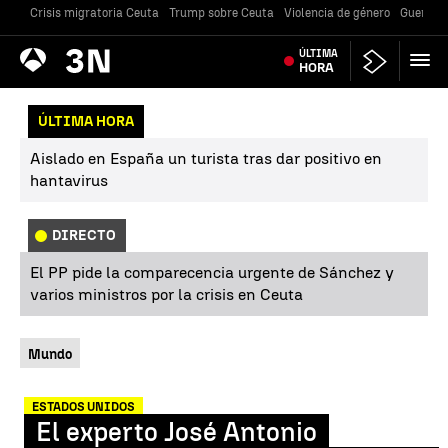
Crisis migratoria Ceuta
Trump sobre Ceuta
Violencia de género
Guerra U
Antena
ÚLTIMA
Noticias
3
HORA
ÚLTIMA HORA
Aislado en España un turista tras dar positivo en
hantavirus
DIRECTO
El PP pide la comparecencia urgente de Sánchez y
varios ministros por la crisis en Ceuta
Mundo
ESTADOS UNIDOS
El experto José Antonio