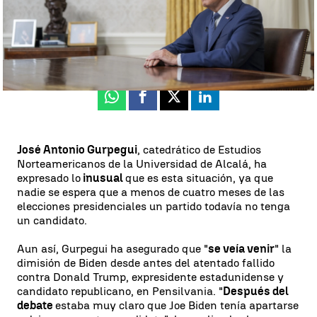
Irene Delgado
Publicado:
21 de julio de 2024, 23:02
Whatsapp
Facebook
X
Linkedin
José Antonio Gurpegui
, catedrático de Estudios
Norteamericanos de la Universidad de Alcalá, ha
expresado lo
inusual
que es esta situación, ya que
nadie se espera que a menos de cuatro meses de las
elecciones presidenciales un partido todavía no tenga
un candidato.
Aun así, Gurpegui ha asegurado que "
se veía venir
" la
dimisión de Biden desde antes del atentado fallido
contra Donald Trump, expresidente estadunidense y
candidato republicano, en Pensilvania. "
Después del
debate
estaba muy claro que Joe Biden tenía apartarse