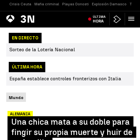
Crisis Ceuta
Mafia criminal
Playas Donosti
Explosión Damasco
Tirot
Antena
ÚLTIMA
Noticias
3
HORA
EN DIRECTO
Sorteo de la Lotería Nacional
ÚLTIMA HORA
España establece controles fronterizos con Italia
Mundo
ALEMANIA
Una chica mata a su doble para
fingir su propia muerte y huir de