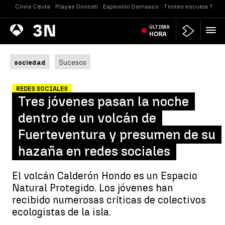
Crisis Ceuta
Playas Donosti
Explosión Damasco
Tiroteo escuela Taila
Antena
ÚLTIMA
Noticias
3
HORA
sociedad
Sucesos
REDES SOCIALES
Tres jóvenes pasan la noche
dentro de un volcán de
Fuerteventura y presumen de su
hazaña en redes sociales
El volcán Calderón Hondo es un Espacio
Natural Protegido. Los jóvenes han
recibido numerosas críticas de colectivos
ecologistas de la isla.