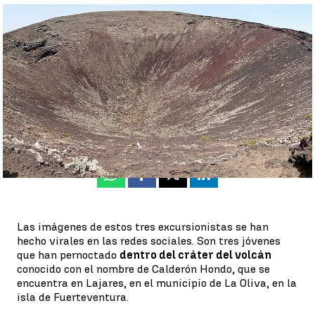
Así pasaron la noche en el volcán Calderón Hondo |
Wikipedia
Toñi Galván
Publicado:
24 de enero de 2023, 15:54
Whatsapp
Facebook
X
Linkedin
Las imágenes de estos tres excursionistas se han
hecho virales en las redes sociales. Son tres jóvenes
que han pernoctado
dentro del cráter del volcán
conocido con el nombre de Calderón Hondo, que se
encuentra en Lajares, en el municipio de La Oliva, en la
isla de Fuerteventura.