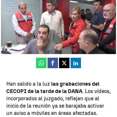
Los vídeos del CECOPI revelan que la alerta se valoró horas antes |
Antena 3 Noticias
Celia de Santiago
Publicado:
03 de octubre de 2025, 22:15
Whatsapp
Facebook
X
Linkedin
Han salido a la luz
las grabaciones del
CECOPI de la tarde de la DANA
. Los vídeos,
incorporados al juzgado, reflejan que al
inicio de la reunión ya se barajaba activar
un aviso a móviles en áreas afectadas.