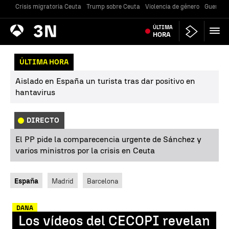
Crisis migratoria Ceuta
Trump sobre Ceuta
Violencia de género
Guerra U
Antena
ÚLTIMA
Noticias
3
HORA
ÚLTIMA HORA
Aislado en España un turista tras dar positivo en
hantavirus
DIRECTO
El PP pide la comparecencia urgente de Sánchez y
varios ministros por la crisis en Ceuta
España
Madrid
Barcelona
DANA
Los vídeos del CECOPI revelan