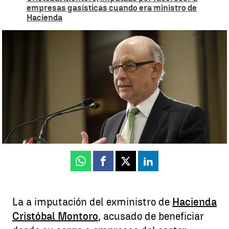
empresas gasísticas cuando era ministro de
Hacienda
El PSOE achaca "practicas mafiosas" a Montoro mientras el PP
resta importancia a la imputación |
EFE
Ángel Granero
Actualizado:
17 de julio de 2025, 15:17
Publicado:
17 de julio de 2025, 13:49
Whatsapp
Facebook
X
Linkedin
La a imputación del exministro de
Hacienda
Cristóbal Montoro
, acusado de beneficiar