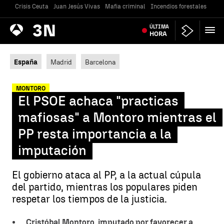
Crisis Ceuta
Juan Jesús Vivas
Mafia criminal
Incendios forestales
Vivi
Antena
ÚLTIMA
Noticias
3
HORA
España
Madrid
Barcelona
MONTORO
El PSOE achaca "practicas
mafiosas" a Montoro mientras el
PP resta importancia a la
imputación
El gobierno ataca al PP, a la actual cúpula
del partido, mientras los populares piden
respetar los tiempos de la justicia.
Cristóbal Montoro, imputado por favorecer a