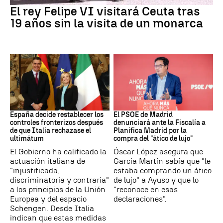
El rey Felipe VI visitará Ceuta tras
19 años sin la visita de un monarca
CRISIS MIGRATORIA
PSOE MADRID
España decide restablecer los
El PSOE de Madrid
controles fronterizos después
denunciará ante la Fiscalía a
de que Italia rechazase el
Planifica Madrid por la
ultimátum
compra del "ático de lujo"
El Gobierno ha calificado la
Óscar López asegura que
actuación italiana de
García Martín sabía que "le
"injustificada,
estaba comprando un ático
discriminatoria y contraria"
de lujo" a Ayuso y que lo
a los principios de la Unión
"reconoce en esas
Europea y del espacio
declaraciones".
Schengen. Desde Italia
indican que estas medidas