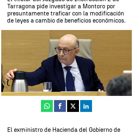
Tarragona pide investigar a Montoro por
presuntamente traficar con la modificación
de leyes a cambio de beneficios económicos.
Cristóbal Montoro, imputado por favorecer a empresas gasísticas
cuando era ministro de Hacienda |
atresplayer
Luis Alcantud
Actualizado:
16 de julio de 2025, 21:24
Publicado:
16 de julio de 2025, 19:44
Whatsapp
Facebook
X
Linkedin
El exministro de Hacienda del Gobierno de