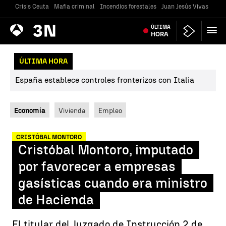
Crisis Ceuta
Mafia criminal
Incendios forestales
Juan Jesús Vivas
Vivi
Antena
ÚLTIMA
Noticias
3
HORA
ÚLTIMA HORA
España establece controles fronterizos con Italia
Economía
Vivienda
Empleo
CRISTÓBAL MONTORO
Cristóbal Montoro, imputado
por favorecer a empresas
gasísticas cuando era ministro
de Hacienda
El titular del Juzgado de Instrucción 2 de