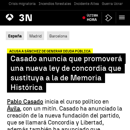
Crisis migratoria
Incendios forestales
Incidente Altea
Guerra Ucrania
Antena
ÚLTIMA
Noticias
3
HORA
España
Madrid
Barcelona
ACUSA A SÁNCHEZ DE GENERAR DEUDA PÚBLICA
Casado anuncia que promoverá
una nueva ley de concordia que
sustituya a la de Memoria
Histórica
Pablo Casado
inicia el curso político en
Ávila
, con un mitín. Casado ha anunciado la
creación de la nueva fundación del partido,
que se llamará Concordia y Libertad,
además también ha anunciado que