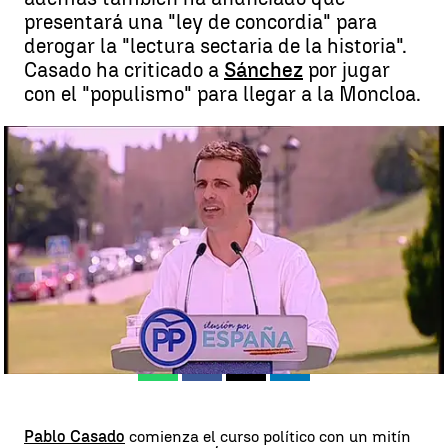
presentará una "ley de concordia" para
derogar la "lectura sectaria de la historia".
Casado ha criticado a
Sánchez
por jugar
con el "populismo" para llegar a la Moncloa.
Casado anuncia que promoverá una nueva ley de concordia que
sustituya a la de Memoria Histórica |
antena3.com
Madrid
Antena 3 Noticias
Publicado:
02 de septiembre de 2018, 15:21
Whatsapp
Facebook
X
Linkedin
Pablo Casado
comienza el curso político con un mitín