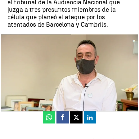
el tribunal de la Audiencia Nacional que
juzga a tres presuntos miembros de la
célula que planeó el ataque por los
atentados de Barcelona y Cambrils.
El padre del niño de 3 años muerto en el atentado de Barcelona: "
Todo lo que es ser padre se quedó roto en el suelo de La Rambla" |
Antena 3 Noticias
Antena 3 Noticias
Actualizado:
13 de noviembre de 2020, 15:55
Publicado:
13 de noviembre de 2020, 12:43
Whatsapp
Facebook
X
Linkedin