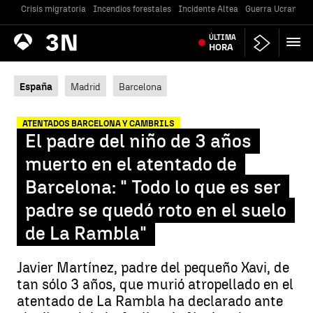
Crisis migratoria
Incendios forestales
Incidente Altea
Guerra Ucrania
Antena
ÚLTIMA
Noticias
3
HORA
España
Madrid
Barcelona
ATENTADOS BARCELONA Y CAMBRILS
El padre del niño de 3 años
muerto en el atentado de
Barcelona: " Todo lo que es ser
padre se quedó roto en el suelo
de La Rambla"
Javier Martínez, padre del pequeño Xavi, de
tan sólo 3 años, que murió atropellado en el
atentado de La Rambla ha declarado ante