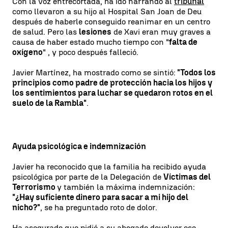
Con la voz entrecortada, ha ido narrando al
tribunal
como llevaron a su hijo al Hospital San Joan de Deu
después de haberle conseguido reanimar en un centro
de salud. Pero las
lesiones
de Xavi eran muy graves a
causa de haber estado mucho tiempo con "
falta de
oxígeno
" , y poco después falleció.
Javier Martínez, ha mostrado como se sintió:
"Todos los
principios como padre de protección hacia los hijos y
los sentimientos para luchar se quedaron rotos en el
suelo de la Rambla"
.
Ayuda psicológica e indemnización
Javier ha reconocido que la familia ha recibido ayuda
psicológica por parte de la Delegación de
Víctimas del
Terrorismo
y también la máxima indemnización:
"¿Hay suficiente dinero para sacar a mi hijo del
nicho?"
, se ha preguntado roto de dolor.
Ha asegurado que pidió a su abogado devolver ese