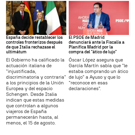
CRISIS MIGRATORIA
PSOE MADRID
España decide restablecer los
El PSOE de Madrid
controles fronterizos después
denunciará ante la Fiscalía a
de que Italia rechazase el
Planifica Madrid por la
ultimátum
compra del "ático de lujo"
El Gobierno ha calificado la
Óscar López asegura que
actuación italiana de
García Martín sabía que "le
"injustificada,
estaba comprando un ático
discriminatoria y contraria"
de lujo" a Ayuso y que lo
a los principios de la Unión
"reconoce en esas
Europea y del espacio
declaraciones".
Schengen. Desde Italia
indican que estas medidas
que controlan a algunos
viajeros de España
permanecerán hasta, al
menos, el 15 de agosto.