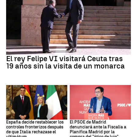
Crisis Migratoria
El rey Felipe VI visitará Ceuta tras
19 años sin la visita de un monarca
CRISIS MIGRATORIA
PSOE MADRID
España decide restablecer los
El PSOE de Madrid
controles fronterizos después
denunciará ante la Fiscalía a
de que Italia rechazase el
Planifica Madrid por la
ultimátum
compra del "ático de lujo"