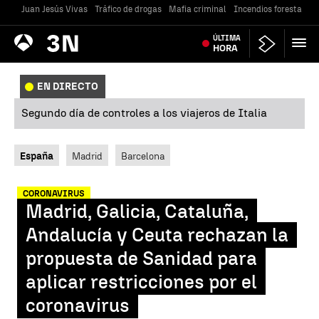
Juan Jesús Vivas
Tráfico de drogas
Mafia criminal
Incendios forestales
Antena
ÚLTIMA
Noticias
3
HORA
EN DIRECTO
Segundo día de controles a los viajeros de Italia
España
Madrid
Barcelona
CORONAVIRUS
Madrid, Galicia, Cataluña,
Andalucía y Ceuta rechazan la
propuesta de Sanidad para
aplicar restricciones por el
coronavirus