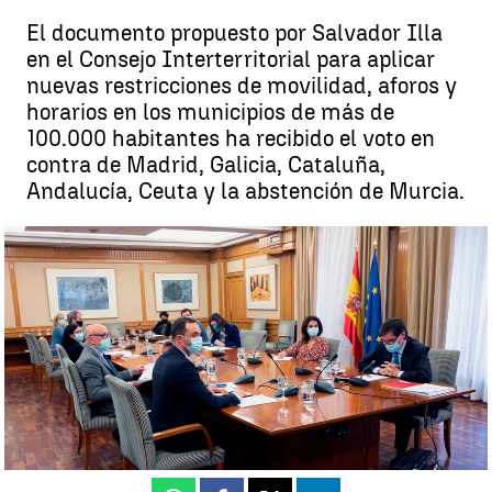
El documento propuesto por Salvador Illa
en el Consejo Interterritorial para aplicar
nuevas restricciones de movilidad, aforos y
horarios en los municipios de más de
100.000 habitantes ha recibido el voto en
contra de Madrid, Galicia, Cataluña,
Andalucía, Ceuta y la abstención de Murcia.
Madrid, Galicia, Cataluña, Andalucía y Ceuta rechazan la propuesta
de Sanidad para aplicar restricciones por el coronavirus |
Antena 3
Noticias
Antena 3 Noticias
Publicado:
30 de septiembre de 2020, 18:22