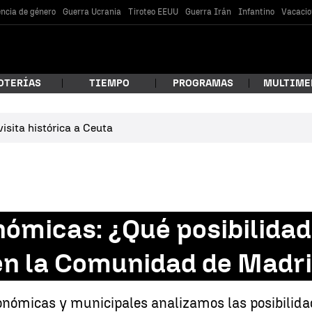
encia de género
Guerra Ucrania
Tiroteo EEUU
Guerra Irán
Infantino
Vacacio
OTERÍAS
TIEMPO
PROGRAMAS
MULTIME
isita histórica a Ceuta
 estás buscando?
nómicas: ¿Qué posibilidad
 en la Comunidad de Madr
car
tonómicas y municipales analizamos las posibilida