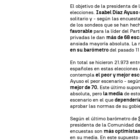
El objetivo de la presidenta d
elecciones.
Isabel Díaz Ayuso
solitario y - según las encuest
de los sondeos que se han hec
favorable
para la líder del Pa
privadas le dan
más de 68 es
ansiada mayoría absoluta. La 
en su barómetro
del pasado 1
En total se hicieron 21.973 ent
españoles en estas elecciones
contempla
el peor y mejor es
Ayuso el peor escenario - segú
mejor de 70.
Este último supon
absoluta, pero
la media
de esto
escenario en el que
dependería
aprobar las normas de su gobi
Según el último barómetro de
presidenta de la Comunidad de
encuestas son
más optimista
en su media. En este supuesto