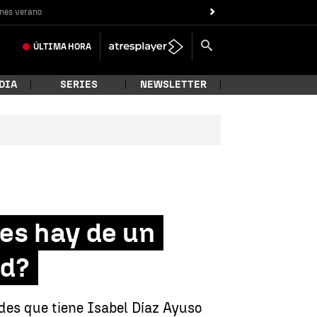
nes verano
ÚLTIMA
HORA
DIA
SERIES
NEWSLETTER
es hay de un
id?
des que tiene Isabel Díaz Ayuso