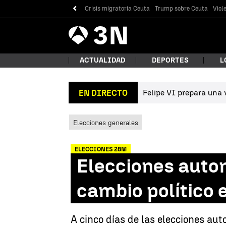
Crisis migratoria Ceuta
Trump sobre Ceuta
Viol
Antena
Noticias
3
ACTUALIDAD
DEPORTES
L
Felipe VI prepara una v
EN DIRECTO
¿Qué
Elecciones generales
ELECCIONES 28M
Elecciones auto
cambio político
Bus
A cinco días de las elecciones au