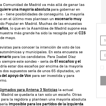
e la Comunidad de Madrid va más allá de ganar las
 quiere una mayoría absoluta
para gobernar en
as - tiene posibilidades de conseguirlo. La mayoría
ho en el último mes plantean un
escenario muy
rtido Popular en Madrid. Muchas de las encuestas
caños
, lo que en la Asamblea de Madrid supone esa
muestra más grande ha sido la recogida por el
CIS
1 de mayo.
revistas para conocer la intención de voto de los
 autonómicas y municipales. En esta encuesta se
cenario
para los candidatos. Para Isabel Díaz
n siempre este sondeo - sería de
61 escaños y el
dría estar dos escaños por encima de la mayoría
s dos supuestos sería de unos 65 diputados, un
 del apoyo de Vox
para ser investida y para
erno.
Sigmados para Antena 3 Noticias
la actual
 Madrid se quedaría a tan solo un escaño. Otras
s
para la regidora y plantean una mayoría absoluta
 sería
imposible para los partidos de la izquierda