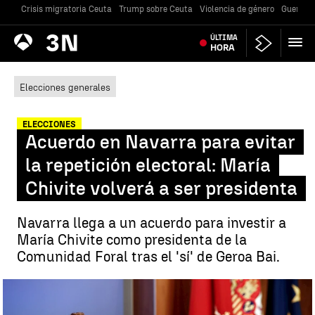
Crisis migratoria Ceuta
Trump sobre Ceuta
Violencia de género
Guerra U
Antena
ÚLTIMA
Noticias
3
HORA
Elecciones generales
ELECCIONES
Acuerdo en Navarra para evitar
la repetición electoral: María
Chivite volverá a ser presidenta
Navarra llega a un acuerdo para investir a
María Chivite como presidenta de la
Comunidad Foral tras el 'sí' de Geroa Bai.
Chivite volverá a ser presidenta |
Efe