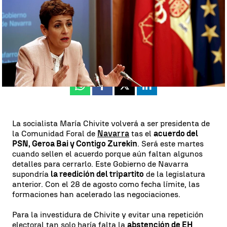
Rosario Miñano
Publicado:
08 de agosto de 2023, 07:49
Whatsapp
Facebook
X
Linkedin
La socialista María Chivite volverá a ser presidenta de
la Comunidad Foral de
Navarra
tas el
acuerdo del
PSN, Geroa Bai y Contigo Zurekin
. Será este martes
cuando sellen el acuerdo porque aún faltan algunos
detalles para cerrarlo. Este Gobierno de Navarra
supondría
la reedición del tripartito
de la legislatura
anterior. Con el 28 de agosto como fecha límite, las
formaciones han acelerado las negociaciones.
Para la investidura de Chivite y evitar una repetición
electoral tan solo haría falta la
abstención de EH