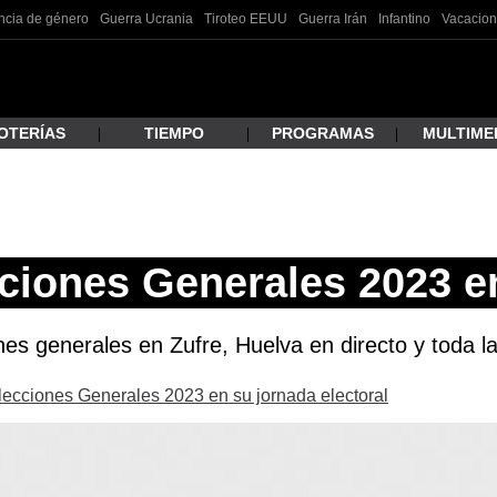
ncia de género
Guerra Ucrania
Tiroteo EEUU
Guerra Irán
Infantino
Vacacion
OTERÍAS
TIEMPO
PROGRAMAS
MULTIME
 estás buscando?
ciones Generales 2023 e
ones generales en Zufre, Huelva en directo y toda l
Elecciones Generales 2023 en su jornada electoral
ar