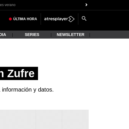
es verano
ÚLTIMA
HORA
DIA
SERIES
NEWSLETTER
n Zufre
a información y datos.