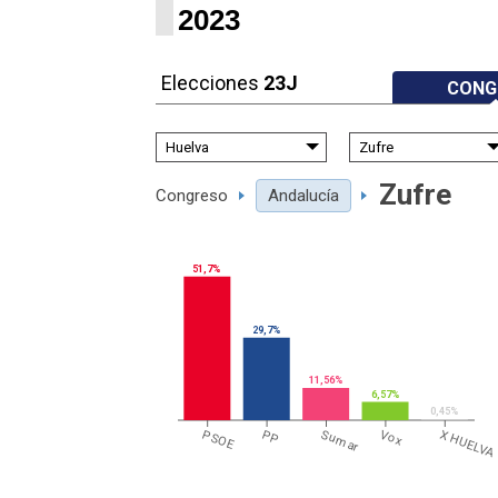
2023
Elecciones
23J
CONG
Zufre
Congreso
Andalucía
51,7%
29,7%
11,56%
6,57%
0,45%
PSOE
PP
Sumar
Vox
X HUELVA