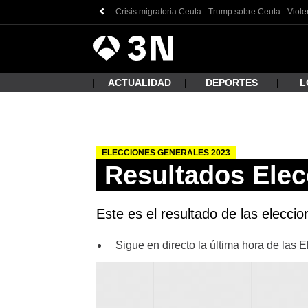
Crisis migratoria Ceuta
Trump sobre Ceuta
Viole
Antena
Noticias
3
ACTUALIDAD
DEPORTES
L
ELECCIONES GENERALES 2023
¿Qué
Resultados Elec
Este es el resultado de las elecci
Sigue en directo la última hora de las 
Busc