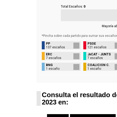
Total Escaños:
0
Mayoría a
*Pincha sobre cada partido para sumar sus
escaño
PP
PSOE
137 escaños
121 escaños
ERC
JxCAT - JUNTS
7 escaños
7 escaños
BNG
COALICIÓN C.
1 escaño
1 escaño
Consulta el resultado d
2023 en: