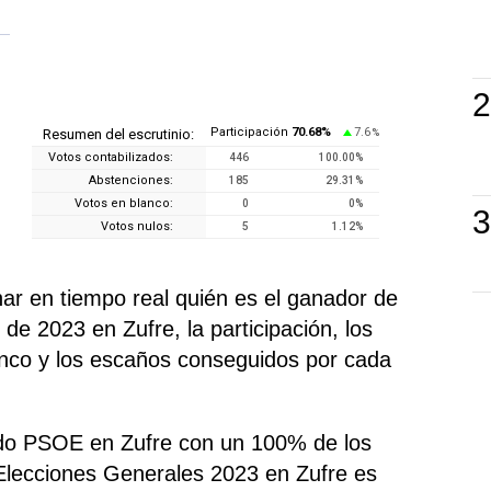
Participación
70.68
%
7.6
Resumen del escrutinio:
%
Votos contabilizados:
446
100.00
%
Abstenciones:
185
29.31
%
Votos en blanco:
0
0
%
Votos nulos:
5
1.12
%
r en tiempo real quién es el ganador de
de 2023 en Zufre, la participación, los
anco y los escaños conseguidos por cada
tido PSOE en Zufre con un 100% de los
Elecciones Generales 2023 en Zufre es