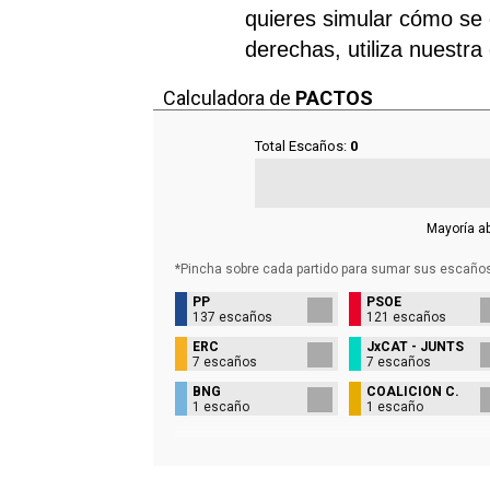
quieres simular cómo se d
derechas, utiliza nuestra
Calculadora de
PACTOS
Total Escaños:
0
Mayoría a
*Pincha sobre cada partido para sumar sus
escaño
PP
PSOE
137 escaños
121 escaños
ERC
JxCAT - JUNTS
7 escaños
7 escaños
BNG
COALICIÓN C.
1 escaño
1 escaño