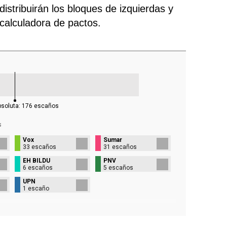
istribuirán los bloques de izquierdas y
 calculadora de pactos.
bsoluta:
176
escaños
s
Vox
Sumar
33 escaños
31 escaños
EH BILDU
PNV
6 escaños
5 escaños
UPN
1 escaño