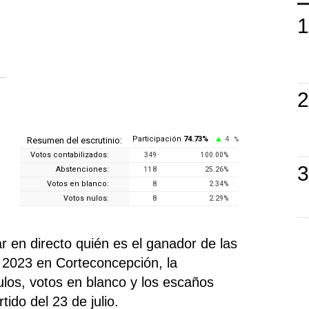
Participación
74.73
%
4
Resumen del escrutinio:
%
Votos contabilizados:
349
100.00
%
Abstenciones:
118
25.26
%
Votos en blanco:
8
2.34
%
Votos nulos:
8
2.29
%
en directo quién es el ganador de las
 2023 en Corteconcepción, la
nulos, votos en blanco y los escaños
ido del 23 de julio.