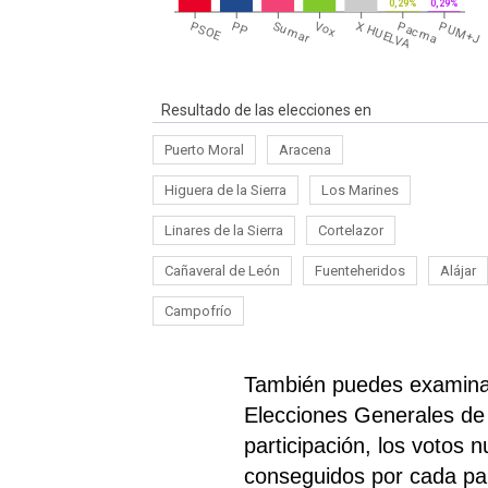
0,29%
0,29%
PSOE
PP
Sumar
Vox
X HUELVA
Pacma
PUM+J
Resultado de las elecciones en
Puerto Moral
Aracena
Higuera de la Sierra
Los Marines
Linares de la Sierra
Cortelazor
Cañaveral de León
Fuenteheridos
Alájar
Campofrío
También puedes examinar 
Elecciones Generales de
participación, los votos 
conseguidos por cada part