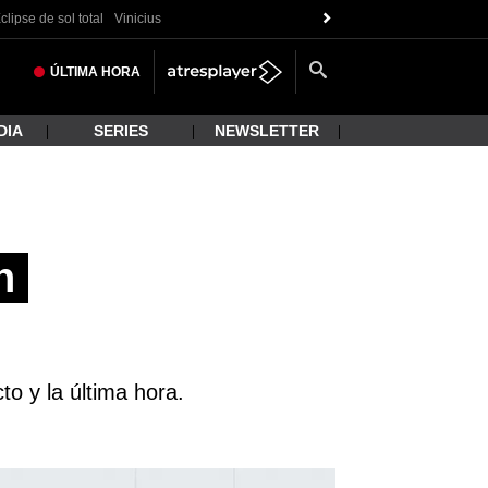
clipse de sol total
Vinicius
ÚLTIMA
HORA
DIA
SERIES
NEWSLETTER
n
to y la última hora.