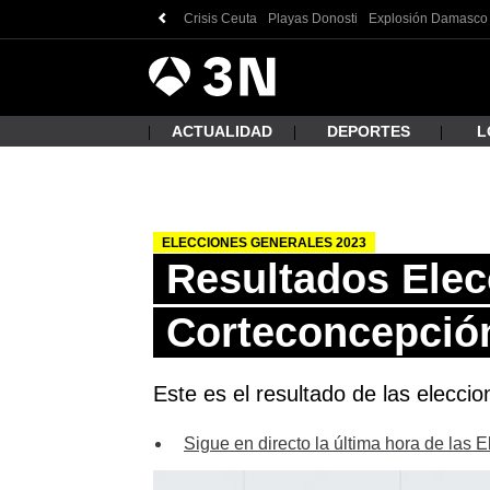
Crisis Ceuta
Playas Donosti
Explosión Damasco
Antena
Noticias
3
ACTUALIDAD
DEPORTES
L
ELECCIONES GENERALES 2023
¿Qué
Resultados Elec
Corteconcepció
Este es el resultado de las elecci
Sigue en directo la última hora de las 
Busc