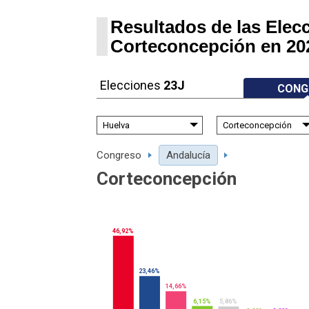
Resultados de las Elec
Corteconcepción en 20
Elecciones
23J
CONG
Congreso
Andalucía
Corteconcepción
46,92%
23,46%
14,66%
6,15%
5,86%