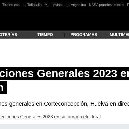
Tiroteo escuela Tailandia
Manifestaciones Argentina
NASA paneles solares
E
OTERÍAS
TIEMPO
PROGRAMAS
MULTIME
 estás buscando?
ciones Generales 2023 e
n
ones generales en Corteconcepción, Huelva en direc
Elecciones Generales 2023 en su jornada electoral
ar