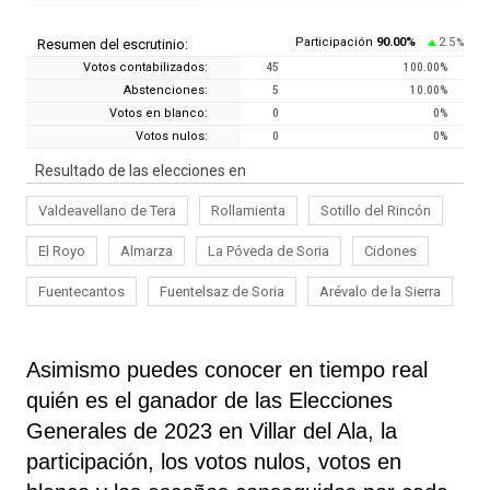
Participación
90.00
%
2.5
Resumen del escrutinio:
%
Votos contabilizados:
45
100.00
%
Abstenciones:
5
10.00
%
Votos en blanco:
0
0
%
Votos nulos:
0
0
%
Resultado de las elecciones en
Valdeavellano de Tera
Rollamienta
Sotillo del Rincón
El Royo
Almarza
La Póveda de Soria
Cidones
Fuentecantos
Fuentelsaz de Soria
Arévalo de la Sierra
Asimismo puedes conocer en tiempo real
quién es el ganador de las Elecciones
Generales de 2023 en Villar del Ala, la
participación, los votos nulos, votos en