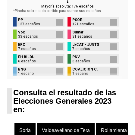
Mayoría absoluta:
176
escaños
*Pincha sobre cada partido para sumar sus
escaños
PP
PSOE
137 escaños
121 escaños
Vox
Sumar
33 escaños
31 escaños
ERC
JxCAT - JUNTS
7 escaños
7 escaños
EH BILDU
PNV
6 escaños
5 escaños
BNG
COALICIÓN C.
1 escaño
1 escaño
UPN
1 escaño
Consulta el resultado de las
Elecciones Generales 2023
en:
Soria
Valdeavellano de Tera
Rollamienta