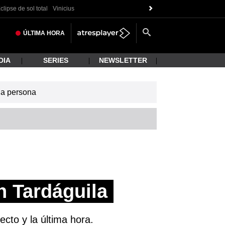
clipse de sol total
Vinicius
ÚLTIMA
HORA
DIA
SERIES
NEWSLETTER
una persona
n Tardáguila
cto y la última hora.