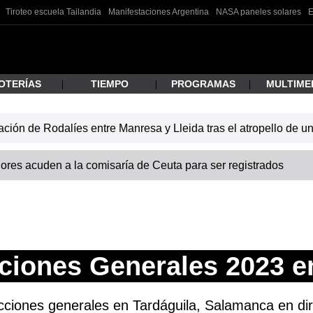
Tiroteo escuela Tailandia
Manifestaciones Argentina
NASA paneles solares
E
OTERÍAS
TIEMPO
PROGRAMAS
MULTIME
lación de Rodalíes entre Manresa y Lleida tras el atropello de 
 estás buscando?
res acuden a la comisaría de Ceuta para ser registrados
ciones Generales 2023 e
ar
ciones generales en Tardáguila, Salamanca en dire