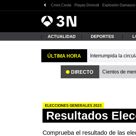
Crisis Ceuta
Playas Donosti
Explosión Damasco
Antena
Noticias
3
ACTUALIDAD
DEPORTES
L
Interrumpida la circu
ÚLTIMA HORA
¿Qué
Cientos de meno
DIRECTO
ELECCIONES GENERALES 2023
Resultados Elec
Busc
Comprueba el resultado de las elec