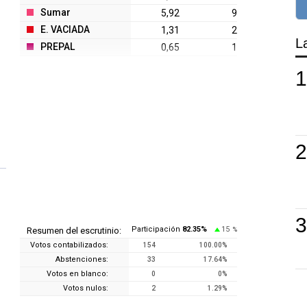
Sumar
5,92
9
E. VACIADA
1,31
2
L
PREPAL
0,65
1
Participación
82.35
%
15
Resumen del escrutinio:
%
Votos contabilizados:
154
100.00
%
Abstenciones:
33
17.64
%
Votos en blanco:
0
0
%
Votos nulos:
2
1.29
%