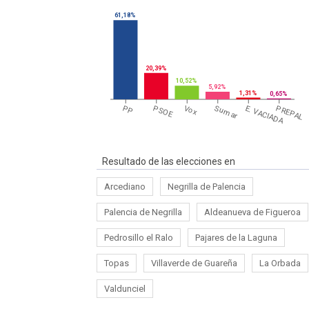
61,18%
20,39%
10,52%
5,92%
1,31%
0,65%
PP
PSOE
Vox
Sumar
E. VACIADA
PREPAL
Resultado de las elecciones en
Arcediano
Negrilla de Palencia
Palencia de Negrilla
Aldeanueva de Figueroa
Pedrosillo el Ralo
Pajares de la Laguna
Topas
Villaverde de Guareña
La Orbada
Valdunciel