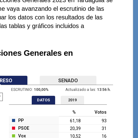
me vaya avanzando el escrutinio de las
ar los datos con los resultados de las
as tablas y gráficos incluidos a
ciones Generales en
RESO
SENADO
ESCRUTINIO:
100,00
%
Actualizado a las:
13:56 h.
DATOS
2019
%
Votos
PP
61,18
93
PSOE
20,39
31
Vox
10,52
16