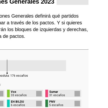
nes Generales 2023
iones Generales definirá qué partidos
ar a través de los pactos. Y si quieres
rán los bloques de izquierdas y derechas,
ra de pactos.
bsoluta:
176
escaños
s
Vox
Sumar
33 escaños
31 escaños
EH BILDU
PNV
6 escaños
5 escaños