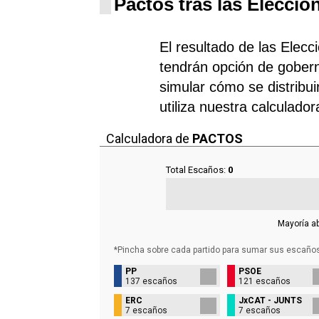
Pactos tras las Eleccio
El resultado de las Elecc
tendrán opción de gobern
simular cómo se distribui
utiliza nuestra calculado
Calculadora de
PACTOS
Total Escaños:
0
Mayoría a
*Pincha sobre cada partido para sumar sus
escaño
PP
PSOE
137 escaños
121 escaños
ERC
JxCAT - JUNTS
7 escaños
7 escaños