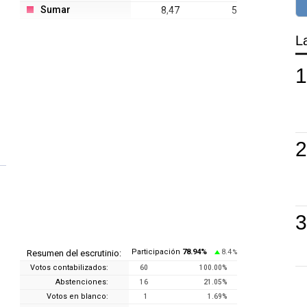
Sumar
8,47
5
L
Participación
78.94
%
8.4
Resumen del escrutinio:
%
Votos contabilizados:
60
100.00
%
Abstenciones:
16
21.05
%
Votos en blanco:
1
1.69
%