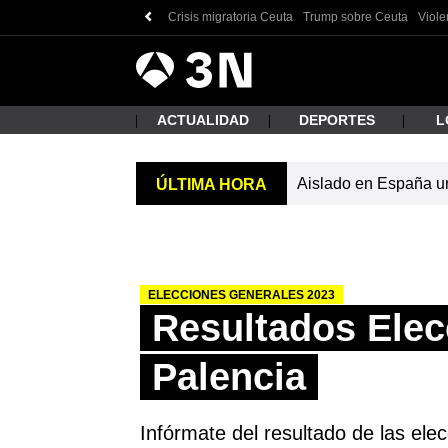
Crisis migratoria Ceuta
Trump sobre Ceuta
Viole
Antena
Noticias
3
ACTUALIDAD
DEPORTES
L
Aislado en España un 
ÚLTIMA HORA
¿Qué
ELECCIONES GENERALES 2023
Resultados Elec
Palencia
Busc
Infórmate del resultado de las ele