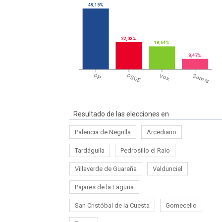
49,15%
22,03%
18,64%
8,47%
PP
PSOE
Vox
Sumar
Resultado de las elecciones en
Palencia de Negrilla
Arcediano
Tardáguila
Pedrosillo el Ralo
Villaverde de Guareña
Valdunciel
Pajares de la Laguna
San Cristóbal de la Cuesta
Gomecello