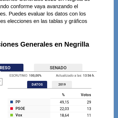
zando conforme vaya avanzando el
nes. Puedes evaluar los datos con los
res elecciones en las tablas y gráficos
iones Generales en Negrilla
RESO
SENADO
ESCRUTINIO:
100,00
%
Actualizado a las:
13:56 h.
DATOS
2019
%
Votos
PP
49,15
29
PSOE
22,03
13
Vox
18,64
11