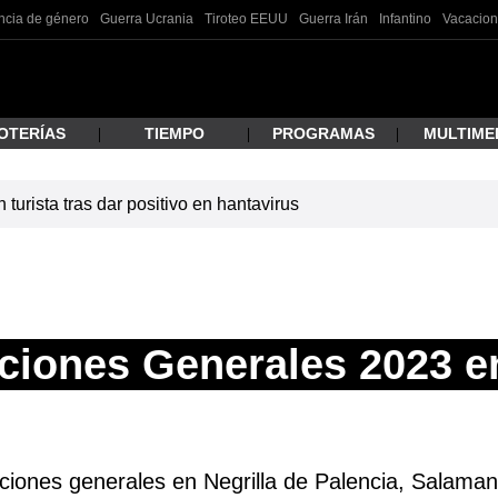
ncia de género
Guerra Ucrania
Tiroteo EEUU
Guerra Irán
Infantino
Vacacion
OTERÍAS
TIEMPO
PROGRAMAS
MULTIME
turista tras dar positivo en hantavirus
 estás buscando?
ciones Generales 2023 en
ar
cciones generales en Negrilla de Palencia, Salamanc