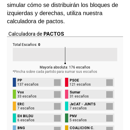
simular cómo se distribuirán los bloques de
izquierdas y derechas, utiliza nuestra
calculadora de pactos.
Calculadora de
PACTOS
Total Escaños:
0
Mayoría absoluta:
176
escaños
*Pincha sobre cada partido para sumar sus
escaños
PP
PSOE
137 escaños
121 escaños
Vox
Sumar
33 escaños
31 escaños
ERC
JxCAT - JUNTS
7 escaños
7 escaños
EH BILDU
PNV
6 escaños
5 escaños
BNG
COALICIÓN C.