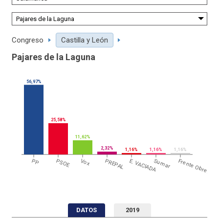
Congreso
Castilla y León
Pajares de la Laguna
56,97%
25,58%
11,62%
2,32%
1,16%
1,16%
1,16%
PP
PSOE
Vox
PREPAL
E. VACIADA
Sumar
Frente Obrero
DATOS
2019