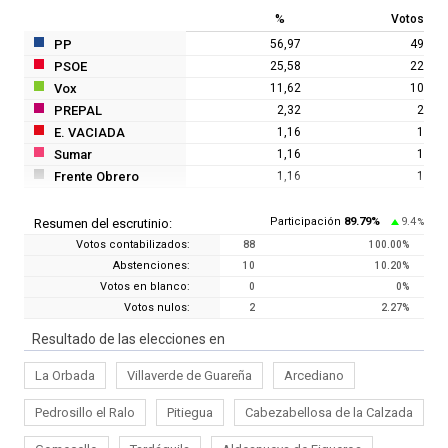
%
Votos
PP
56,97
49
PSOE
25,58
22
Vox
11,62
10
PREPAL
2,32
2
E. VACIADA
1,16
1
Sumar
1,16
1
Frente Obrero
1,16
1
Participación
89.79
%
9.4
Resumen del escrutinio:
%
Votos contabilizados:
88
100.00
%
Abstenciones:
10
10.20
%
Votos en blanco:
0
0
%
Votos nulos:
2
2.27
%
Resultado de las elecciones en
La Orbada
Villaverde de Guareña
Arcediano
Pedrosillo el Ralo
Pitiegua
Cabezabellosa de la Calzada