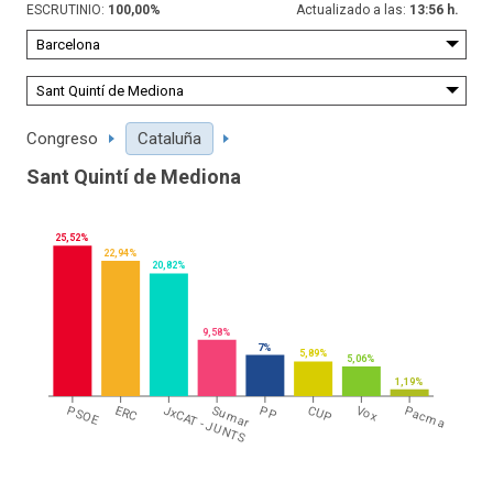
ESCRUTINIO:
100,00
%
Actualizado a las:
13:56 h.
Congreso
Cataluña
Sant Quintí de Mediona
25,52%
22,94%
20,82%
9,58%
7%
5,89%
5,06%
1,19%
PSOE
ERC
JxCAT - JUNTS
Sumar
PP
CUP
Vox
Pacma