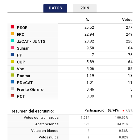
DATOS
2019
%
Votos
PSOE
25,52
277
ERC
22,94
249
JxCAT - JUNTS
20,82
226
Sumar
9,58
104
PP
7
76
CUP
5,89
64
Vox
5,06
55
Pacma
1,19
13
PDeCAT
1,01
11
Frente Obrero
0,46
5
PCT
0,09
1
Participación
65.74
%
7.5
Resumen del escrutinio:
%
Votos contabilizados:
1.094
100.00
%
Abstenciones:
570
34.25
%
Votos en blanco:
4
0.36
%
Votos nulos:
9
0.82
%