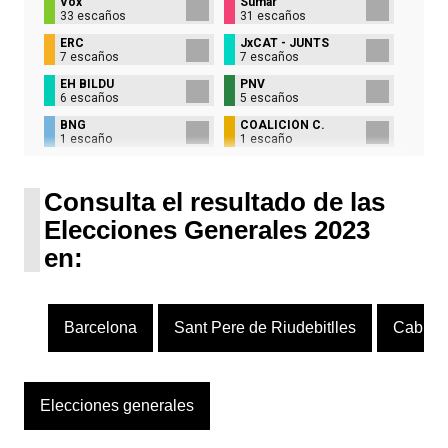
Vox
Sumar
33 escaños
31 escaños
ERC
JxCAT - JUNTS
7 escaños
7 escaños
EH BILDU
PNV
6 escaños
5 escaños
BNG
COALICIÓN C.
1 escaño
1 escaño
UPN
1 escaño
Consulta el resultado de las
Elecciones Generales 2023
en:
Barcelona
Sant Pere de Riudebitlles
Cabrera
Elecciones generales