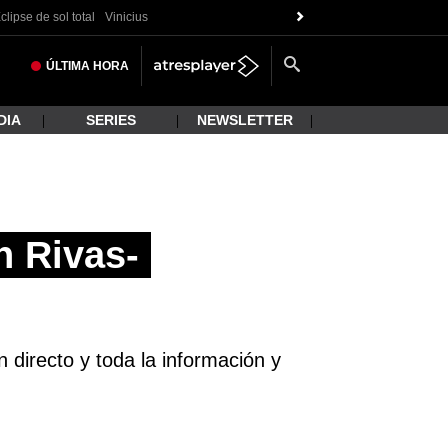
clipse de sol total
Vinicius
ÚLTIMA
HORA
DIA
SERIES
NEWSLETTER
n Rivas-
directo y toda la información y