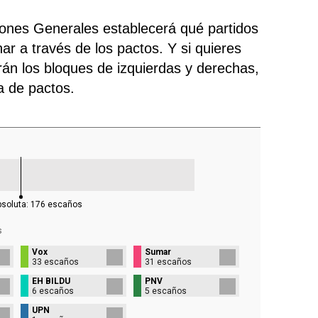
ciones Generales establecerá qué partidos
ar a través de los pactos. Y si quieres
rán los bloques de izquierdas y derechas,
ra de pactos.
bsoluta:
176
escaños
s
Vox
Sumar
33 escaños
31 escaños
EH BILDU
PNV
6 escaños
5 escaños
UPN