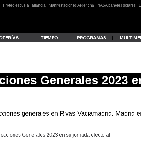
Tiroteo escuela Tailandia
Manifestaciones Argentina
NASA paneles solares
E
OTERÍAS
TIEMPO
PROGRAMAS
MULTIME
 estás buscando?
ciones Generales 2023 e
cciones generales en Rivas-Vaciamadrid, Madrid en 
ar
Elecciones Generales 2023 en su jornada electoral