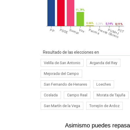
11,74%
0,66%
0,29%
0,14%
0,11%
PP
PSOE
Sumar
Vox
Pacma
Frente Obrero
PUM+J
PCT
Resultado de las elecciones en
Velilla de San Antonio
Arganda del Rey
Mejorada del Campo
San Fernando de Henares
Loeches
Coslada
Campo Real
Morata de Tajuña
San Martín de la Vega
Torrejón de Ardoz
Asimismo puedes repasar