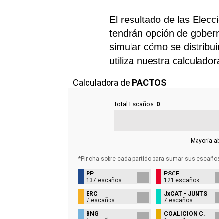
El resultado de las Elec
tendrán opción de gobern
simular cómo se distribui
utiliza nuestra calculado
Calculadora de
PACTOS
Total Escaños:
0
Mayoría a
*Pincha sobre cada partido para sumar sus
escaño
PP
PSOE
137 escaños
121 escaños
ERC
JxCAT - JUNTS
7 escaños
7 escaños
BNG
COALICIÓN C.