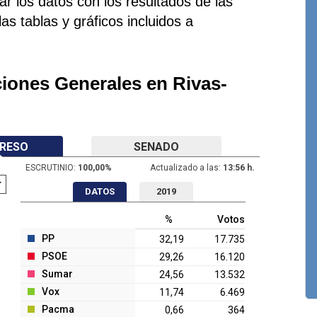
r los datos con los resultados de las
as tablas y gráficos incluidos a
ciones Generales en Rivas-
RESO
SENADO
ESCRUTINIO:
100,00
%
Actualizado a las:
13:56 h.
DATOS
2019
%
Votos
PP
32,19
17.735
PSOE
29,26
16.120
Sumar
24,56
13.532
Vox
11,74
6.469
Pacma
0,66
364