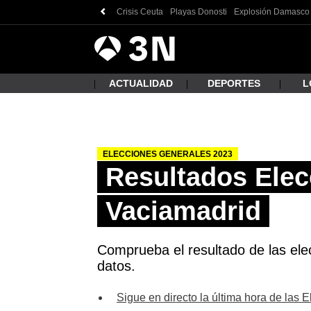
Crisis Ceuta
Playas Donosti
Explosión Damasco
Antena
Noticias
3
ACTUALIDAD
DEPORTES
L
ELECCIONES GENERALES 2023
¿Qué
Resultados Elec
Vaciamadrid
Comprueba el resultado de las ele
datos.
Busc
Sigue en directo la última hora de las 