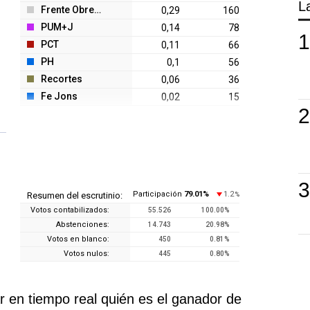
L
Frente Obrero
0,29
160
PUM+J
0,14
78
PCT
0,11
66
PH
0,1
56
Recortes
0,06
36
Fe Jons
0,02
15
Participación
79.01
%
1.2
Resumen del escrutinio:
%
Votos contabilizados:
55.526
100.00
%
Abstenciones:
14.743
20.98
%
Votos en blanco:
450
0.81
%
Votos nulos:
445
0.80
%
 en tiempo real quién es el ganador de