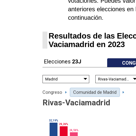
votaciones. Puedes valora
anteriores elecciones en l
continuación.
Resultados de las Elec
Vaciamadrid en 2023
Elecciones
23J
CONG
Congreso
Comunidad de Madrid
Rivas-Vaciamadrid
32,19%
29,26%
24,56%