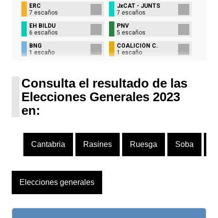
ERC
JxCAT - JUNTS
7 escaños
7 escaños
EH BILDU
PNV
6 escaños
5 escaños
BNG
COALICIÓN C.
1 escaño
1 escaño
UPN
1 escaño
Consulta el resultado de las
Elecciones Generales 2023
en:
Cantabria
Rasines
Ruesga
Soba
A
Elecciones generales