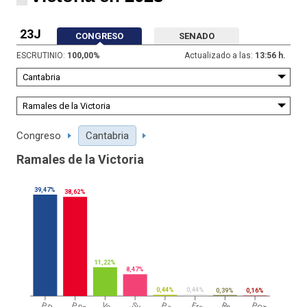
23J
CONGRESO
SENADO
ESCRUTINIO:
100,00
%
Actualizado a las:
13:56 h.
Congreso
Cantabria
Ramales de la Victoria
39,47%
38,62%
11,22%
8,47%
0,44%
0,44%
0,39%
0,16%
PP
Vox