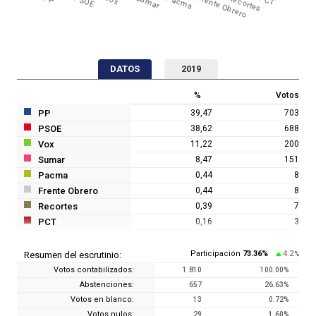
PSOE
Sumar
Pacma
Frente Obrero
Recortes
PCT
DATOS
2019
%
Votos
PP
39,47
703
PSOE
38,62
688
Vox
11,22
200
Sumar
8,47
151
Pacma
0,44
8
Frente Obrero
0,44
8
Recortes
0,39
7
PCT
0,16
3
Participación
73.36
%
4.2
Resumen del escrutinio:
%
Votos contabilizados:
1.810
100.00
%
Abstenciones:
657
26.63
%
Votos en blanco:
13
0.72
%
Votos nulos:
29
1.60
%