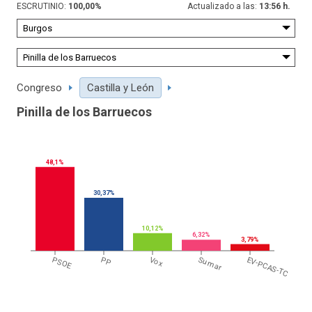
ESCRUTINIO:
100,00
%
Actualizado a las:
13:56 h.
Congreso
Castilla y León
Pinilla de los Barruecos
48,1%
30,37%
10,12%
6,32%
3,79%
PSOE
PP
Vox
Sumar
EV-PCAS-TC