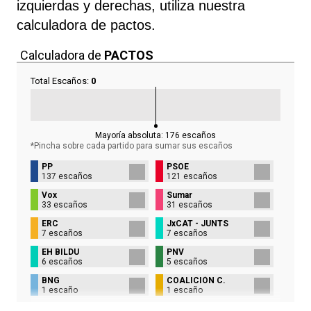
izquierdas y derechas, utiliza nuestra
calculadora de pactos.
Calculadora de
PACTOS
Total Escaños:
0
Mayoría absoluta:
176
escaños
*Pincha sobre cada partido para sumar sus
escaños
PP
PSOE
137 escaños
121 escaños
Vox
Sumar
33 escaños
31 escaños
ERC
JxCAT - JUNTS
7 escaños
7 escaños
EH BILDU
PNV
6 escaños
5 escaños
BNG
COALICIÓN C.
1 escaño
1 escaño
UPN