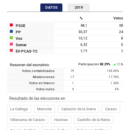
DATOS
2019
%
Votos
PSOE
48,1
38
PP
30,37
24
Vox
10,12
8
Sumar
6,32
5
EV-PCAS-TC
3,79
3
Participación
82.29
%
12.6
Resumen del escrutinio:
%
Votos contabilizados:
79
100.00
%
Abstenciones:
17
17.70
%
Votos en blanco:
1
1.26
%
Votos nulos:
0
0
%
Resultado de las elecciones en
La Gallega
Mamolar
Cabezón de la Sierra
Carazo
Villanueva de Carazo
Hacinas
Castrillo de la Reina