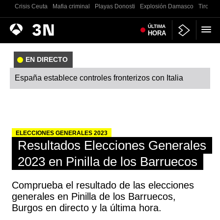
Crisis Ceuta
Mafia criminal
Playas Donosti
Explosión Damasco
Tiroteo 
Antena
ÚLTIMA
Noticias
HORA
3
EN DIRECTO
España establece controles fronterizos con Italia
ELECCIONES GENERALES 2023
Resultados Elecciones Generales
2023 en Pinilla de los Barruecos
Comprueba el resultado de las elecciones
generales en Pinilla de los Barruecos,
Burgos en directo y la última hora.