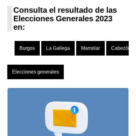
1 escaño
Consulta el resultado de las
Elecciones Generales 2023
en:
Burgos
La Gallega
Mamolar
Cabezón de
Elecciones generales