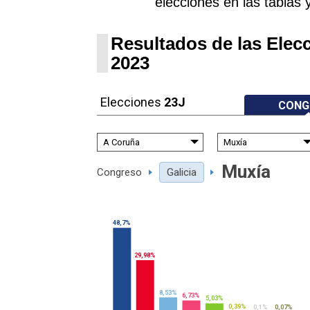
elecciones en las tablas 
Resultados de las Elec
2023
Elecciones
23J
CONG
Muxía
Congreso
Galicia
48,7%
29,98%
8,53%
6,73%
5,03%
0,39%
0,1%
0,07%