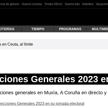
ncia de género
Guerra Ucrania
Tiroteo EEUU
Guerra Irán
Infantino
Vacacion
OTERÍAS
TIEMPO
PROGRAMAS
MULTIME
en Ceuta, al límite
 estás buscando?
ciones Generales 2023 e
cciones generales en Muxía, A Coruña en directo y 
ar
Elecciones Generales 2023 en su jornada electoral