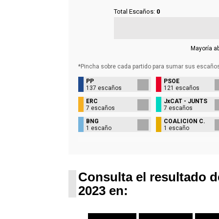
Total Escaños:
0
Mayoría a
*Pincha sobre cada partido para sumar sus
escaño
PP
PSOE
137 escaños
121 escaños
ERC
JxCAT - JUNTS
7 escaños
7 escaños
BNG
COALICIÓN C.
1 escaño
1 escaño
Consulta el resultado d
2023 en: