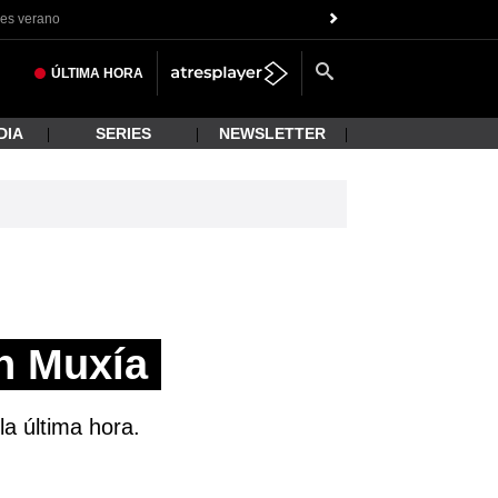
es verano
ÚLTIMA
HORA
DIA
SERIES
NEWSLETTER
n Muxía
la última hora.