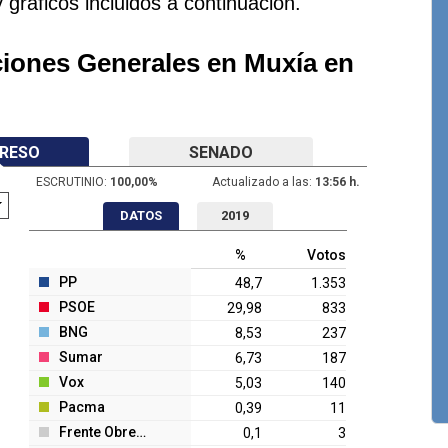
y gráficos incluidos a continuación.
ciones Generales en Muxía en
RESO
SENADO
ESCRUTINIO:
100,00
%
Actualizado a las:
13:56 h.
DATOS
2019
%
Votos
PP
48,7
1.353
PSOE
29,98
833
BNG
8,53
237
Sumar
6,73
187
Vox
5,03
140
Pacma
0,39
11
Frente Obrero
0,1
3