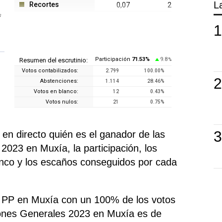
L
Recortes
0,07
2
s
Participación
71.53
%
9.8
Resumen del escrutinio:
%
Votos contabilizados:
2.799
100.00
%
Abstenciones:
1.114
28.46
%
Votos en blanco:
12
0.43
%
Votos nulos:
21
0.75
%
n directo quién es el ganador de las
2023 en Muxía, la participación, los
anco y los escaños conseguidos por cada
do PP en Muxía con un 100% de los votos
iones Generales 2023 en Muxía es de