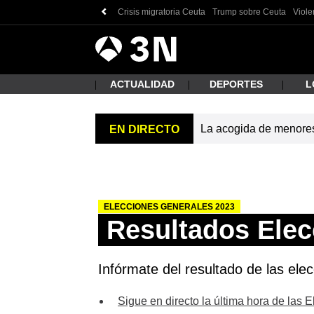
Crisis migratoria Ceuta
Trump sobre Ceuta
Viole
Antena
Noticias
3
ACTUALIDAD
DEPORTES
L
La acogida de menores 
EN DIRECTO
¿Qué
ELECCIONES GENERALES 2023
Resultados Elec
Infórmate del resultado de las ele
Busc
Sigue en directo la última hora de las 