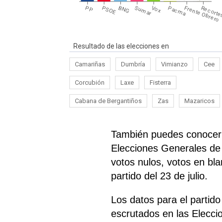
PP
PSOE
BNG
Sumar
Vox
Pacma
Frente Obrero
Recorte
Resultado de las elecciones en
Camariñas
Dumbría
Vimianzo
Cee
Corcubión
Laxe
Fisterra
Cabana de Bergantiños
Zas
Mazaricos
También puedes conocer e
Elecciones Generales de 
votos nulos, votos en bl
partido del 23 de julio.
Los datos para el parti
escrutados en las Elecc