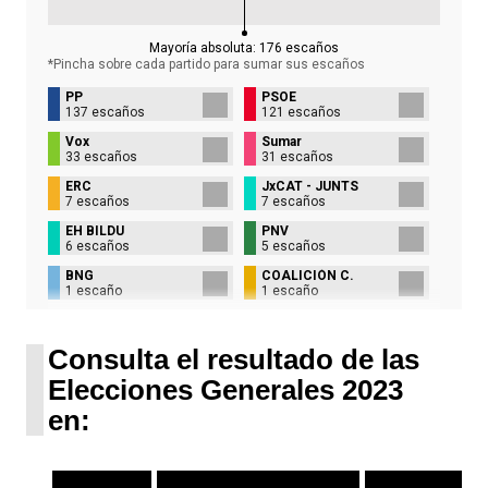
Mayoría absoluta:
176
escaños
*Pincha sobre cada partido para sumar sus
escaños
PP
PSOE
137 escaños
121 escaños
Vox
Sumar
33 escaños
31 escaños
ERC
JxCAT - JUNTS
7 escaños
7 escaños
EH BILDU
PNV
6 escaños
5 escaños
BNG
COALICIÓN C.
1 escaño
1 escaño
UPN
1 escaño
Consulta el resultado de las
Elecciones Generales 2023
en: