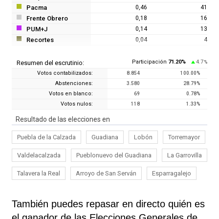
Pacma
0,46
41
Frente Obrero
0,18
16
PUM+J
0,14
13
Recortes
0,04
4
Participación
71.20
%
4.7
Resumen del escrutinio:
%
Votos contabilizados:
8.854
100.00
%
Abstenciones:
3.580
28.79
%
Votos en blanco:
69
0.78
%
Votos nulos:
118
1.33
%
Resultado de las elecciones en
Puebla de la Calzada
Guadiana
Lobón
Torremayor
Valdelacalzada
Pueblonuevo del Guadiana
La Garrovilla
Talavera la Real
Arroyo de San Serván
Esparragalejo
También puedes repasar en directo quién es
el ganador de las Elecciones Generales de