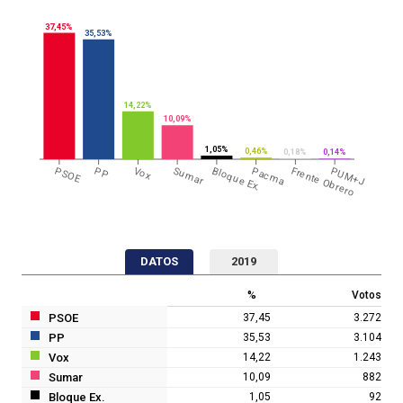
37,45%
35,53%
14,22%
10,09%
1,05%
0,46%
0,18%
0,14%
PSOE
PP
Vox
Sumar
Bloque Ex.
Pacma
Frente Obrero
PUM+J
DATOS
2019
%
Votos
PSOE
37,45
3.272
PP
35,53
3.104
Vox
14,22
1.243
Sumar
10,09
882
Bloque Ex.
1,05
92