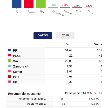
1,91%
1,91%
0,95%
0,47%
PP
PSOE
Vox
Zamora sí
Sumar
PCT
UPL
DATOS
2019
%
Votos
PP
51,67
108
PSOE
22
46
Vox
20,09
42
Zamora sí
1,91
4
Sumar
1,91
4
PCT
0,95
2
UPL
0,47
1
Participación
69.63
%
0.1
Resumen del escrutinio:
%
Votos contabilizados:
211
100.00
%
Abstenciones:
92
30.36
%