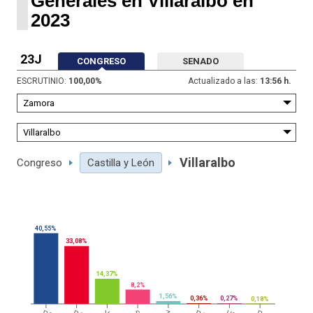
Generales en Villaralbo en
2023
23J
CONGRESO
SENADO
ESCRUTINIO:
100,00
%
Actualizado a las:
13:56 h.
Villaralbo
Congreso
Castilla y León
40,55%
33,08%
14,37%
8,2%
1,56%
0,36%
0,27%
0,18%