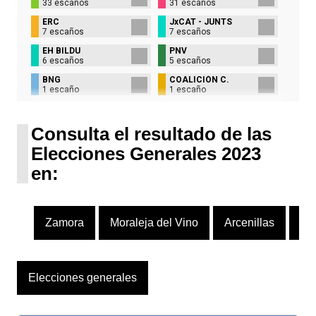
33 escaños
31 escaños
ERC
JxCAT - JUNTS
7 escaños
7 escaños
EH BILDU
PNV
6 escaños
5 escaños
BNG
COALICIÓN C.
1 escaño
1 escaño
UPN
1 escaño
Consulta el resultado de las
Elecciones Generales 2023
en:
Zamora
Moraleja del Vino
Arcenillas
Za
Elecciones generales