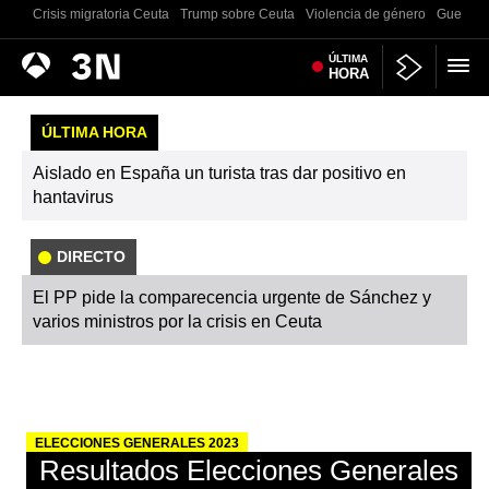
Crisis migratoria Ceuta
Trump sobre Ceuta
Violencia de género
Guerra U
Antena
ÚLTIMA
Noticias
HORA
3
ÚLTIMA HORA
Aislado en España un turista tras dar positivo en
hantavirus
DIRECTO
El PP pide la comparecencia urgente de Sánchez y
varios ministros por la crisis en Ceuta
ELECCIONES GENERALES 2023
Resultados Elecciones Generales