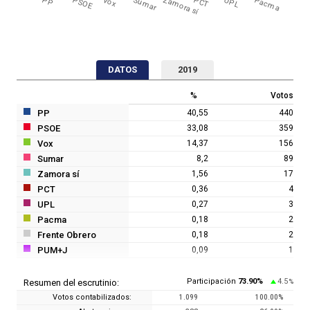
PP
PSOE
Vox
Sumar
Zamora sí
PCT
UPL
Pacma
DATOS
2019
%
Votos
PP
40,55
440
PSOE
33,08
359
Vox
14,37
156
Sumar
8,2
89
Zamora sí
1,56
17
PCT
0,36
4
UPL
0,27
3
Pacma
0,18
2
Frente Obrero
0,18
2
PUM+J
0,09
1
Participación
73.90
%
4.5
Resumen del escrutinio:
%
Votos contabilizados:
1.099
100.00
%