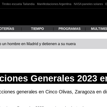
Tiroteo escuela Tailandia
Manifestaciones Argentina
NASA paneles solares
E
OTERÍAS
TIEMPO
PROGRAMAS
MULTIME
 un hombre en Madrid y detienen a su nuera
 estás buscando?
ciones Generales 2023 e
cciones generales en Cinco Olivas, Zaragoza en dir
ar