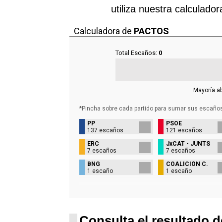
utiliza nuestra calculado
Calculadora de
PACTOS
Total Escaños:
0
Mayoría a
*Pincha sobre cada partido para sumar sus
escaño
PP
PSOE
137 escaños
121 escaños
ERC
JxCAT - JUNTS
7 escaños
7 escaños
BNG
COALICIÓN C.
1 escaño
1 escaño
Consulta el resultado d