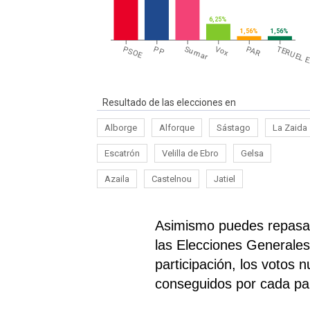
6,25%
1,56%
1,56%
PSOE
PP
Sumar
Vox
PAR
TERUEL E
Resultado de las elecciones en
Alborge
Alforque
Sástago
La Zaida
Escatrón
Velilla de Ebro
Gelsa
Azaila
Castelnou
Jatiel
Asimismo puedes repasar
las Elecciones Generales
participación, los votos 
conseguidos por cada par