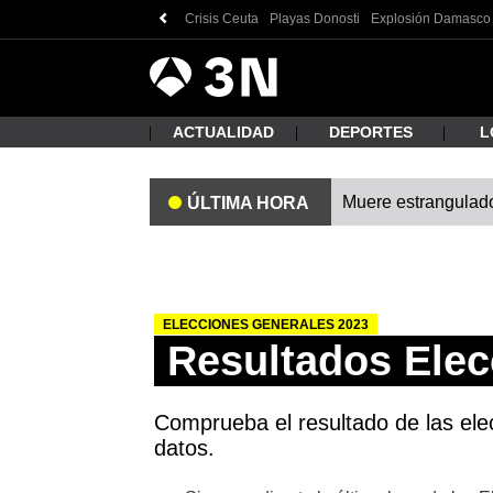
Crisis Ceuta
Playas Donosti
Explosión Damasco
Antena
Noticias
3
ACTUALIDAD
DEPORTES
L
Muere estrangulado
ÚLTIMA HORA
¿Qué
ELECCIONES GENERALES 2023
Resultados Elec
Comprueba el resultado de las ele
datos.
Busc