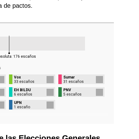
ra de pactos.
bsoluta:
176
escaños
s
Vox
Sumar
33 escaños
31 escaños
EH BILDU
PNV
6 escaños
5 escaños
UPN
1 escaño
e las Elecciones Generales