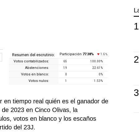
L
.
Participación
77.38
%
1.6
Resumen del escrutinio:
%
Votos contabilizados:
65
100.00
%
Abstenciones:
19
22.61
%
Votos en blanco:
0
0
%
Votos nulos:
1
1.53
%
 en tiempo real quién es el ganador de
 de 2023 en Cinco Olivas, la
nulos, votos en blanco y los escaños
tido del 23J.