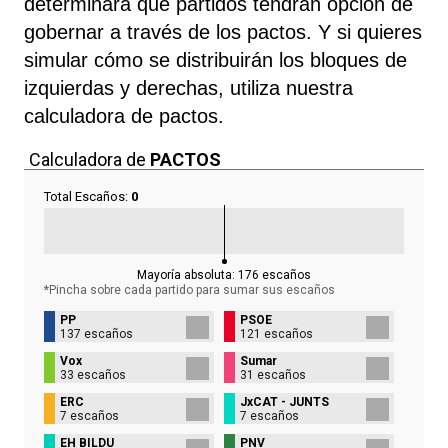
determinará qué partidos tendrán opción de
gobernar a través de los pactos. Y si quieres
simular cómo se distribuirán los bloques de
izquierdas y derechas, utiliza nuestra
calculadora de pactos.
Calculadora de
PACTOS
Total Escaños:
0
Mayoría absoluta:
176
escaños
*Pincha sobre cada partido para sumar sus
escaños
PP
PSOE
137 escaños
121 escaños
Vox
Sumar
33 escaños
31 escaños
ERC
JxCAT - JUNTS
7 escaños
7 escaños
EH BILDU
PNV