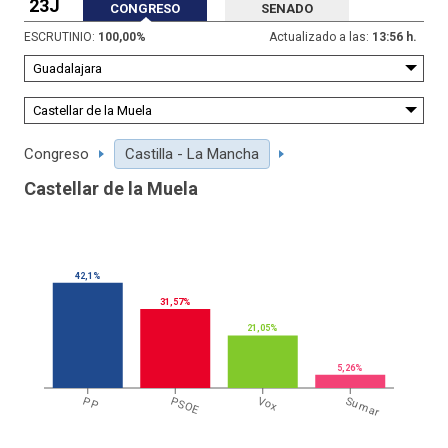
23J
CONGRESO
SENADO
ESCRUTINIO:
100,00
%
Actualizado a las:
13:56 h.
Congreso
Castilla - La Mancha
Castellar de la Muela
42,1%
31,57%
21,05%
5,26%
PP
PSOE
Vox
Sumar