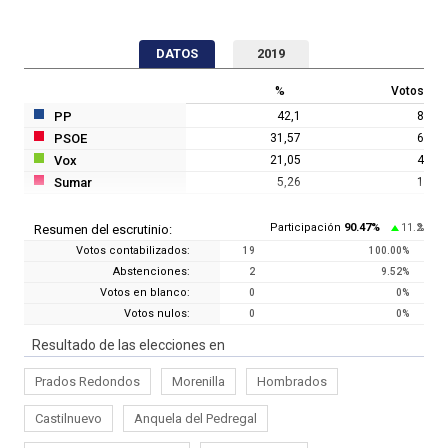
DATOS
2019
%
Votos
PP
42,1
8
PSOE
31,57
6
Vox
21,05
4
Sumar
5,26
1
Participación
90.47
%
11.2
Resumen del escrutinio:
%
Votos contabilizados:
19
100.00
%
Abstenciones:
2
9.52
%
Votos en blanco:
0
0
%
Votos nulos:
0
0
%
Resultado de las elecciones en
Prados Redondos
Morenilla
Hombrados
Castilnuevo
Anquela del Pedregal