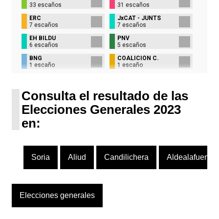
33 escaños
31 escaños
ERC
JxCAT - JUNTS
7 escaños
7 escaños
EH BILDU
PNV
6 escaños
5 escaños
BNG
COALICIÓN C.
1 escaño
1 escaño
UPN
1 escaño
Consulta el resultado de las
Elecciones Generales 2023
en:
Soria
Aliud
Candilichera
Aldealafuente
Elecciones generales