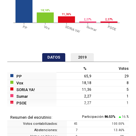
18,18%
11,36%
2,27%
2,27%
PP
Vox
SORIA YA!
Sumar
PSOE
DATOS
2019
%
Votos
PP
65,9
29
Vox
18,18
8
SORIA YA!
11,36
5
Sumar
2,27
1
PSOE
2,27
1
Participación
86.53
%
16.7
Resumen del escrutinio:
%
Votos contabilizados:
45
100.00
%
Abstenciones:
7
13.46
%