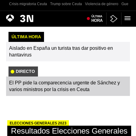
Crisis migratoria Ceuta
Trump sobre Ceuta
Violencia de género
Guerra U
Antena
ÚLTIMA
Noticias
HORA
3
ÚLTIMA HORA
Aislado en España un turista tras dar positivo en
hantavirus
DIRECTO
El PP pide la comparecencia urgente de Sánchez y
varios ministros por la crisis en Ceuta
ELECCIONES GENERALES 2023
Resultados Elecciones Generales