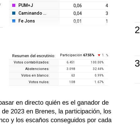
s
PUM+J
0,06
4
Caminando J.
0,04
3
Fe Jons
0,01
1
Participación
67.55
%
1
Resumen del escrutinio:
%
Votos contabilizados:
6.451
100.00
%
Abstenciones:
3.098
32.44
%
Votos en blanco:
63
0.99
%
Votos nulos:
108
1.67
%
pasar en directo quién es el ganador de
de 2023 en Brenes, la participación, los
anco y los escaños conseguidos por cada