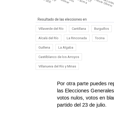
PSOE
PP
Sumar
Vox
Pacma
PCT
Frente Obrero
Recorte
Resultado de las elecciones en
Villaverde del Río
Cantillana
Burguillos
Alcalá del Río
La Rinconada
Tocina
Guillena
La Algaba
Castilblanco de los Arroyos
Villanueva del Río y Minas
Por otra parte puedes re
las Elecciones Generales 
votos nulos, votos en bl
partido del 23 de julio.