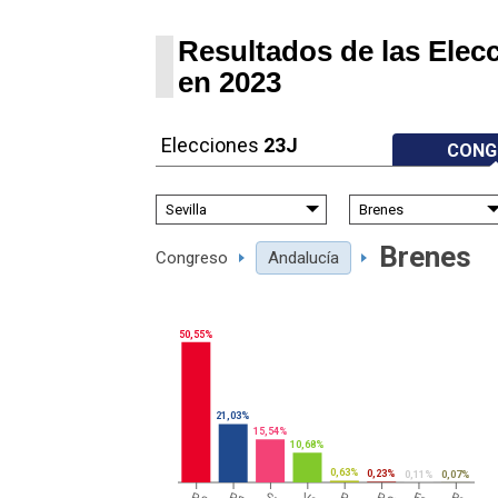
Resultados de las Elec
en 2023
Elecciones
23J
CONG
Brenes
Congreso
Andalucía
50,55%
21,03%
15,54%
10,68%
0,63%
0,23%
0,11%
0,07%