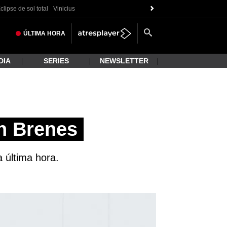
clipse de sol total
Vinicius
ÚLTIMA
HORA
DIA
SERIES
NEWSLETTER
n Brenes
a última hora.