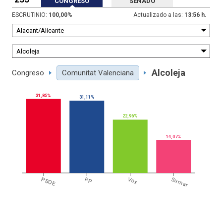
CONGRESO
SENADO
ESCRUTINIO:
100,00
%
Actualizado a las:
13:56 h.
Alcoleja
Congreso
Comunitat Valenciana
31,85%
31,11%
22,96%
14,07%
PSOE
PP
Vox
Sumar