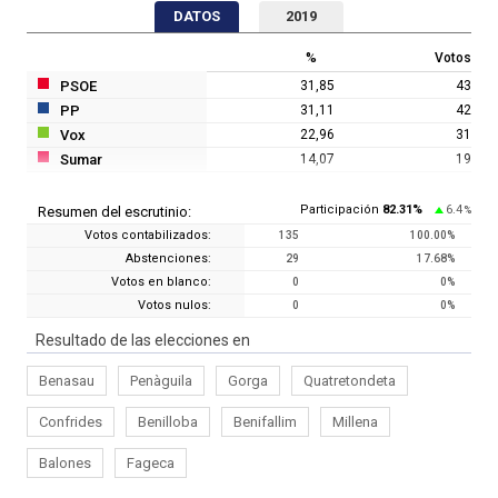
DATOS
2019
%
Votos
PSOE
31,85
43
PP
31,11
42
Vox
22,96
31
Sumar
14,07
19
Participación
82.31
%
6.4
Resumen del escrutinio:
%
Votos contabilizados:
135
100.00
%
Abstenciones:
29
17.68
%
Votos en blanco:
0
0
%
Votos nulos:
0
0
%
Resultado de las elecciones en
Benasau
Penàguila
Gorga
Quatretondeta
Confrides
Benilloba
Benifallim
Millena
Balones
Fageca