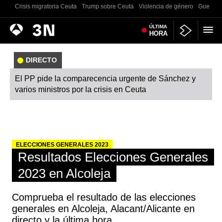
Crisis migratoria Ceuta
Trump sobre Ceuta
Violencia de género
Guerra U
Antena
ÚLTIMA
Noticias
HORA
3
DIRECTO
El PP pide la comparecencia urgente de Sánchez y
varios ministros por la crisis en Ceuta
ELECCIONES GENERALES 2023
Resultados Elecciones Generales
2023 en Alcoleja
Comprueba el resultado de las elecciones
generales en Alcoleja, Alacant/Alicante en
directo y la última hora.