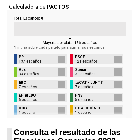
Calculadora de
PACTOS
Total Escaños:
0
Mayoría absoluta:
176
escaños
*Pincha sobre cada partido para sumar sus
escaños
PP
PSOE
137 escaños
121 escaños
Vox
Sumar
33 escaños
31 escaños
ERC
JxCAT - JUNTS
7 escaños
7 escaños
EH BILDU
PNV
6 escaños
5 escaños
BNG
COALICIÓN C.
1 escaño
1 escaño
UPN
1 escaño
Consulta el resultado de las