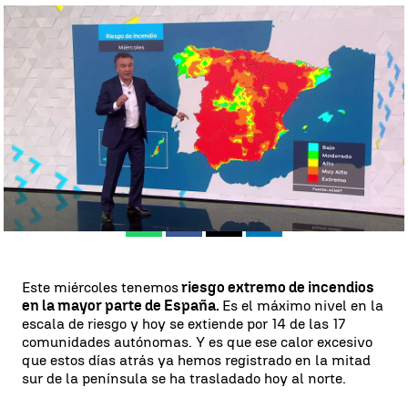
El calor y la sequía disparan el riesgo de incendios forestales |
Antena 3 Noticias
Roberto Brasero
Publicado:
03 de mayo de 2023, 19:38
Whatsapp
Facebook
X
Linkedin
Este miércoles tenemos
riesgo extremo de incendios
en la mayor parte de España.
Es el máximo nivel en la
escala de riesgo y hoy se extiende por 14 de las 17
comunidades autónomas. Y es que ese calor excesivo
que estos días atrás ya hemos registrado en la mitad
sur de la península se ha trasladado hoy al norte.