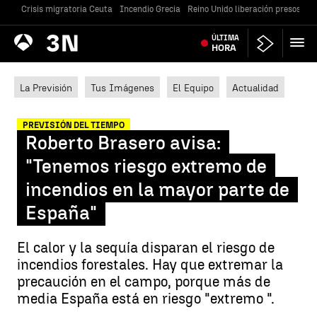
Crisis migratoria Ceuta
Incendio Grecia
Reino Unido liberación presos
Gu
Antena
ÚLTIMA
Noticias
3
HORA
La Previsión
Tus Imágenes
El Equipo
Actualidad
PREVISIÓN DEL TIEMPO
Roberto Brasero avisa:
"Tenemos riesgo extremo de
incendios en la mayor parte de
España"
El calor y la sequía disparan el riesgo de
incendios forestales. Hay que extremar la
precaución en el campo, porque más de
media España está en riesgo "extremo ".