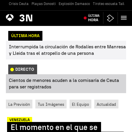
Crisis Ceuta
Playas Donosti
Explosión Damasco
Tiroteo escuela Tailandi
Antena
ÚLTIMA
Noticias
3
HORA
ÚLTIMA HORA
Interrumpida la circulación de Rodalíes entre Manresa
y Lleida tras el atropello de una persona
DIRECTO
Cientos de menores acuden a la comisaría de Ceuta
para ser registrados
La Previsión
Tus Imágenes
El Equipo
Actualidad
VENEZUELA
El momento en el que se