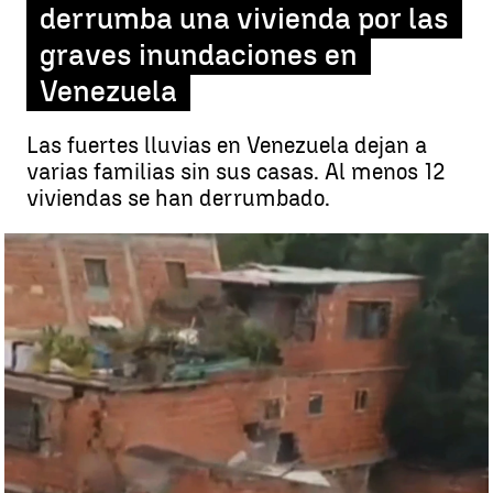
derrumba una vivienda por las
graves inundaciones en
Venezuela
Las fuertes lluvias en Venezuela dejan a
varias familias sin sus casas. Al menos 12
viviendas se han derrumbado.
Derrumbe de una vivienda en Venezuela |
Antena 3 Noticias
Rosario Miñano
Publicado:
25 de octubre de 2022, 07:43
Whatsapp
Facebook
X
Linkedin